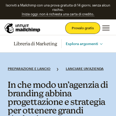
Iscriviti a Mailchimp con una prova gratuita di 14 giorni, senza alcun
rischio.
Inizia oggi: non è richiesta una carta di credito.
Men
Provalo gratis
Libreria di Marketing
Esplora argomenti
PREPARAZIONE E LANCIO
LANCIARE UN'AZIENDA
In che modo un’agenzia di
branding abbina
progettazione e strategia
per ottenere grandi