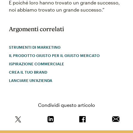
E poiché loro hanno trovato un grande successo,
noi abbiamo trovato un grande successo.”
Argomenti correlati
STRUMENTI DI MARKETING
IL PRODOTTO GIUSTO PER IL GIUSTO MERCATO
ISPIRAZIONE COMMERCIALE
CREA IL TUO BRAND
LANCIARE UN'AZIENDA
Condividi questo articolo
Condividi questo articolo su Twitter
Condividi questo articolo su Linkedi
Condividi questo arti
Invia qu