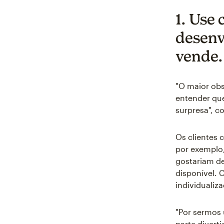
1. Use
desenv
vende.
"O maior obs
entender que
surpresa", c
Os clientes
por exemplo,
gostariam de
disponível. 
individualiza
"Por sermos
parte divert