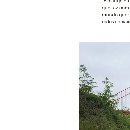
"É o auge da
que faz com
mundo quer 
redes sociais