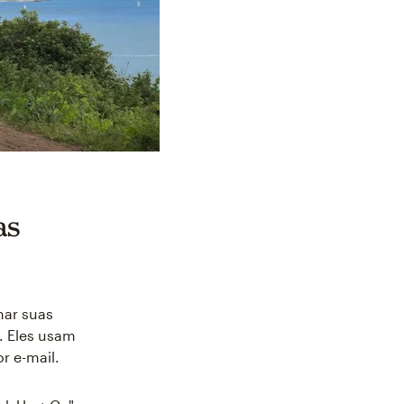
as
har suas
. Eles usam
r e-mail.