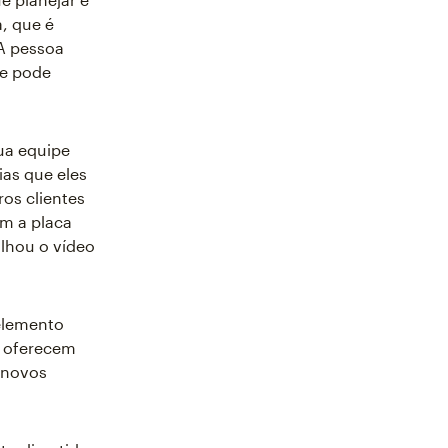
a, que é
 A pessoa
 e pode
sua equipe
ias que eles
os clientes
m a placa
ilhou o vídeo
elemento
s oferecem
r novos