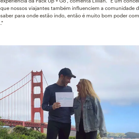
 experiência da Pack Up + Go", comenta Lillian. "É um concei
 que nossos viajantes também influenciem a comunidade d
saber para onde estão indo, então é muito bom poder comp
."