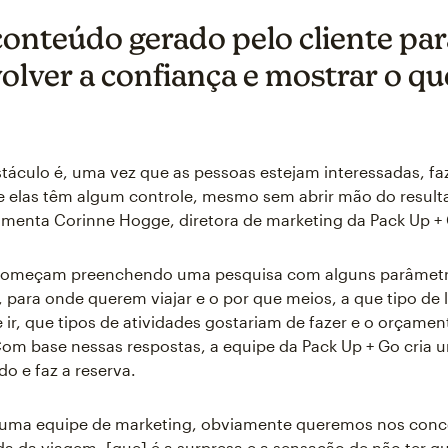
 conteúdo gerado pelo cliente pa
olver a confiança e mostrar o qu
táculo é, uma vez que as pessoas estejam interessadas, fa
 elas têm algum controle, mesmo sem abrir mão do resulta
omenta Corinne Hogge, diretora de marketing da Pack Up +
 começam preenchendo uma pesquisa com alguns parâmetr
 para onde querem viajar e o por que meios, a que tipo de 
 ir, que tipos de atividades gostariam de fazer e o orçame
Com base nessas respostas, a equipe da Pack Up + Go cria u
do e faz a reserva.
 uma equipe de marketing, obviamente queremos nos conc
ida da viagem, [que] é a surpresa e a sensação de não ter qu