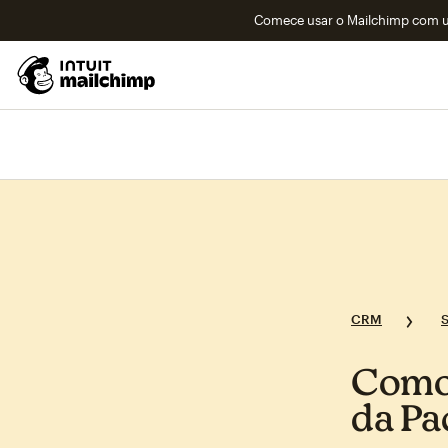
Comece usar o Mailchimp com um
CRM
Como 
da Pa