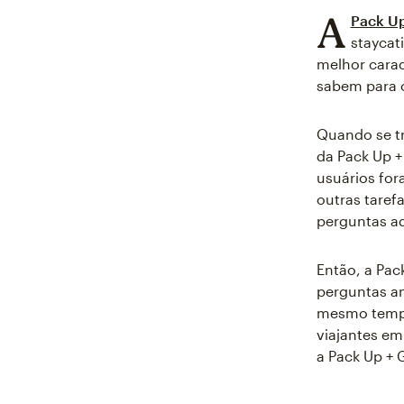
A
Pack Up
staycat
melhor carac
sabem para 
Quando se tr
da Pack Up + 
usuários for
outras taref
perguntas ad
Então, a Pac
perguntas an
mesmo tempo
viajantes em
a Pack Up + 