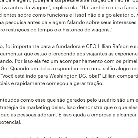
ativa antes da viagem", explica ela. "Há também outra facet
clientes sobre como funciona e [isso] não é algo aleatório.
 pesquisa antes da viagem falando sobre seus interesses
re restrições de tempo e o histórico de viagens."
io, foi importante para a fundadora e CEO Lillian Rafson e 
ocumentar que estão oferecendo aos viajantes as experiênc
ando. Por isso ela fez um acompanhamento com os primeir
+ Go. Quando um deles respondeu com uma selfie alegre co
 "Você está indo para Washington DC, oba!" Lillian compart
ciais e rapidamente começou a gerar tração.
onteúdos como esse que são gerados pelo usuário são um 
stratégia de marketing deles. Isso demonstra que o que ele
e que as pessoas adoram. E isso ajuda a empresa a alcança
potencial.