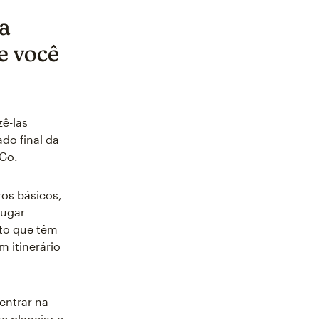
ra
e você
zê-las
do final da
 Go.
os básicos,
lugar
nto que têm
m itinerário
entrar na
e planejar e