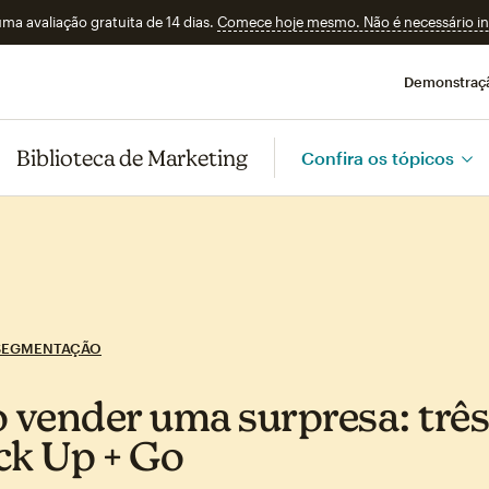
a avaliação gratuita de 14 dias.
Comece hoje mesmo. Não é necessário ins
Demonstraç
Biblioteca de Marketing
Confira os tópicos
SEGMENTAÇÃO
vender uma surpresa: três
ck Up + Go