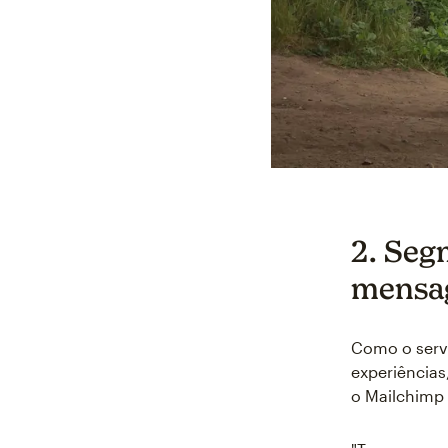
2. Seg
mensag
Como o servi
experiências
o Mailchimp 