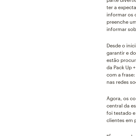
ter a expect
informar os 
preenche uma
informar sob
Desde o iníc
garantir e d
estão procur
da Pack Up 
com a frase:
nas redes so
Agora, os c
central da e
foi testado 
clientes em 