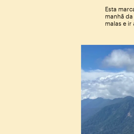
Esta marca
manhã da 
malas e i