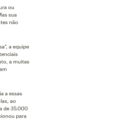
ura ou
Mas sua
ntes não
a", a equipe
tenciais
nto, a muitas
iam
ia a essas
las, ao
a de 35.000
cionou para