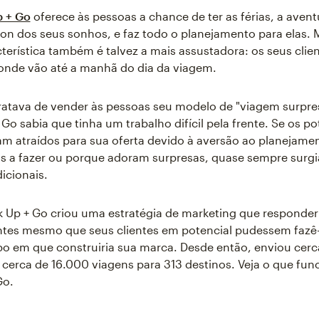
 + Go
oferece às pessoas a chance de ter as férias, a avent
ion dos seus sonhos, e faz todo o planejamento para elas. 
terística também é talvez a mais assustadora: os seus clie
onde vão até a manhã do dia da viagem.
atava de vender às pessoas seu modelo de "viagem surpres
Go sabia que tinha um trabalho difícil pela frente. Se os po
am atraídos para sua oferta devido à aversão ao planejame
as a fazer ou porque adoram surpresas, quase sempre surg
icionais.
k Up + Go criou uma estratégia de marketing que responder
tes mesmo que seus clientes em potencial pudessem fazê-
 em que construiria sua marca. Desde então, enviou cerc
 cerca de 16.000 viagens para 313 destinos. Veja o que fun
Go.