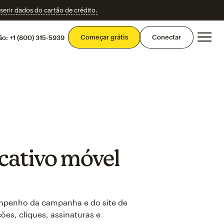
erir dados do cartão de crédito.
Men
Começar grátis
Conectar
ão:
+1 (800) 315-5939
icativo móvel
mpenho da campanha e do site de
ões, cliques, assinaturas e