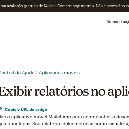
a avaliação gratuita de 14 dias.
Comece hoje mesmo. Não é necessário ins
Demonstraç
Central de Ajuda
Aplicações móveis
Exibir relatórios no apl
Copie o URL do artigo
Use o aplicativo móvel Mailchimp para acompanhar o dese
qualquer lugar. Seu relatório inclui métricas como visualizaç