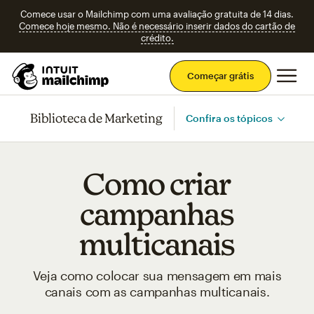
Comece usar o Mailchimp com uma avaliação gratuita de 14 dias.
Comece hoje mesmo. Não é necessário inserir dados do cartão de
crédito.
Men
Começar grátis
Biblioteca de Marketing
Confira os tópicos
Como criar
campanhas
multicanais
Veja como colocar sua mensagem em mais
canais com as campanhas multicanais.