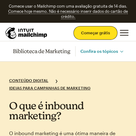
Comece usar o Mailchimp com uma avaliação gratuita de 14 dias.
Comece hoje mesmo. Não é necessário inserir dados do cartão de
crédito.
Men
Começar grátis
Biblioteca de Marketing
Confira os tópicos
CONTEÚDO DIGITAL
IDEIAS PARA CAMPANHAS DE MARKETING
O que é inbound
marketing?
O inbound marketing é uma ótima maneira de