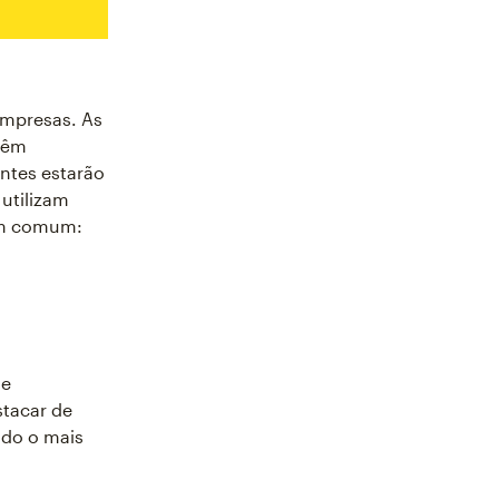
empresas. As
têm
ntes estarão
utilizam
 em comum:
se
stacar de
udo o mais