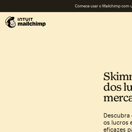
Comece usar o Mailchimp com um
Skimm
dos l
merca
Descubra 
os lucros 
eficazes 