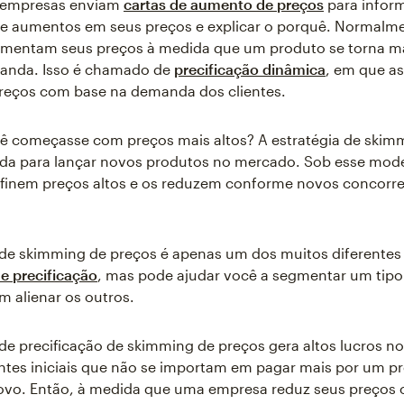
s empresas enviam
cartas de aumento de preços
para infor
re aumentos em seus preços e explicar o porquê. Normalme
mentam seus preços à medida que um produto se torna ma
anda. Isso é chamado de
precificação dinâmica
, em que a
eços com base na demanda dos clientes.
ê começasse com preços mais altos? A estratégia de skim
da para lançar novos produtos no mercado. Sob esse mode
finem preços altos e os reduzem conforme novos concorr
 de skimming de preços é apenas um dos muitos diferente
de precificação
, mas pode ajudar você a segmentar um tipo
m alienar os outros.
 de precificação de skimming de preços gera altos lucros no
entes iniciais que não se importam em pagar mais por um p
ovo. Então, à medida que uma empresa reduz seus preços