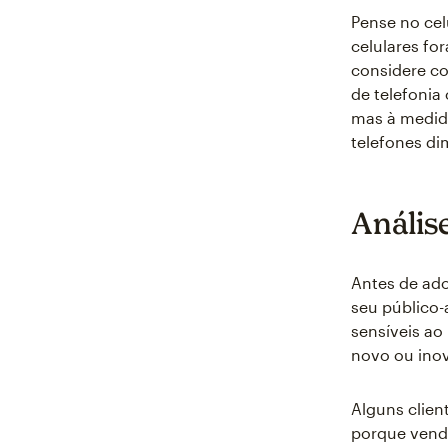
Pense no ce
celulares f
considere co
de telefonia
mas à medid
telefones di
Anális
Antes de ado
seu público-
sensíveis ao
novo ou inov
Alguns clien
porque vende