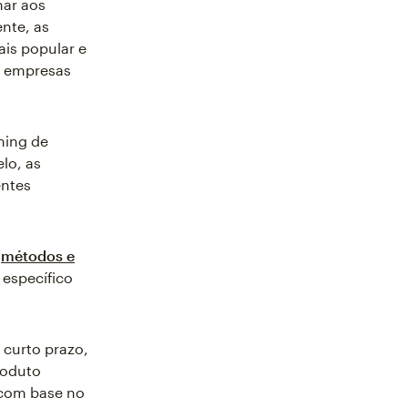
mar aos
nte, as
is popular e
s empresas
ming de
lo, as
entes
s
métodos e
 específico
 curto prazo,
roduto
 com base no