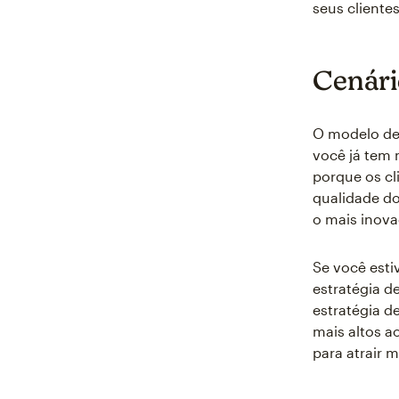
seus cliente
Cenári
O modelo de
você já tem 
porque os cl
qualidade do
o mais inov
Se você est
estratégia d
estratégia d
mais altos a
para atrair m