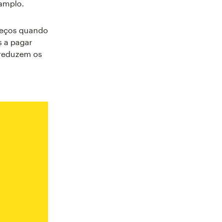
 amplo.
preços quando
s a pagar
 reduzem os