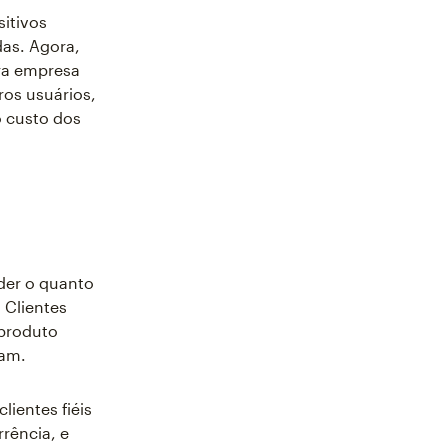
itivos
as. Agora,
ra empresa
ros usuários,
 custo dos
der o quanto
 Clientes
 produto
uam.
lientes fiéis
rência, e