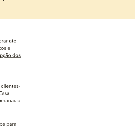
rar até
tos e
pção dos
clientes-
 Essa
emanas e
os para