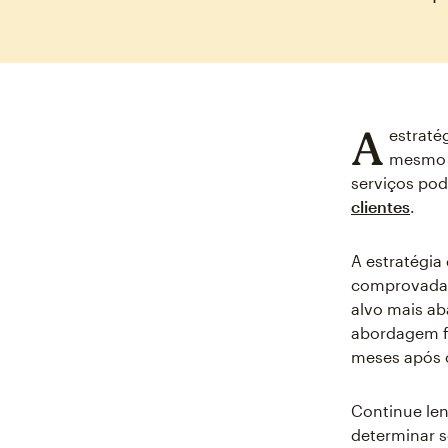
A
estraté
mesmo n
serviços pod
clientes
.
A estratégia
comprovadam
alvo mais ab
abordagem f
meses após 
Continue len
determinar s