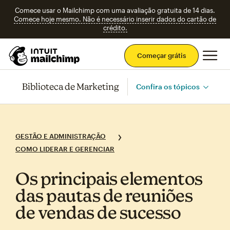
Comece usar o Mailchimp com uma avaliação gratuita de 14 dias.
Comece hoje mesmo. Não é necessário inserir dados do cartão de
crédito.
Men
Começar grátis
Biblioteca de Marketing
Confira os tópicos
GESTÃO E ADMINISTRAÇÃO
COMO LIDERAR E GERENCIAR
Os principais elementos
das pautas de reuniões
de vendas de sucesso