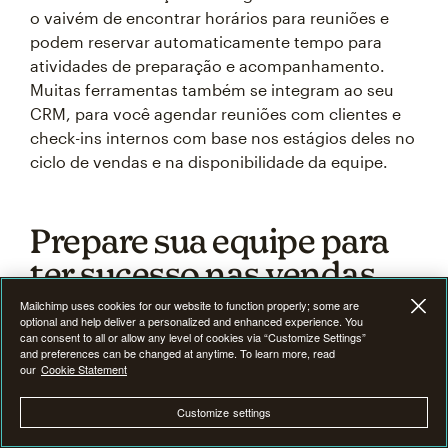
o vaivém de encontrar horários para reuniões e
podem reservar automaticamente tempo para
atividades de preparação e acompanhamento.
Muitas ferramentas também se integram ao seu
CRM, para você agendar reuniões com clientes e
check-ins internos com base nos estágios deles no
ciclo de vendas e na disponibilidade da equipe.
Prepare sua equipe para
ter sucesso nas vendas
Mailchimp uses cookies for our website to function properly; some are
optional and help deliver a personalized and enhanced experience. You
Conduzir reuniões de vendas com eficácia é
can consent to all or allow any level of cookies via “Customize Settings”
and preferences can be changed at anytime. To learn more, read
apenas um passo para construir departamentos de
our
Cookie Statement
vendas de alto desempenho.
Customize settings
Para realmente maximizar seu sucesso em vendas,