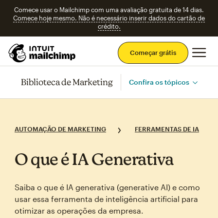
Comece usar o Mailchimp com uma avaliação gratuita de 14 dias.
Comece hoje mesmo. Não é necessário inserir dados do cartão de
crédito.
Men
Começar grátis
Biblioteca de Marketing
Confira os tópicos
AUTOMAÇÃO DE MARKETING
FERRAMENTAS DE IA
O que é IA Generativa
Saiba o que é IA generativa (generative AI) e como
usar essa ferramenta de inteligência artificial para
otimizar as operações da empresa.