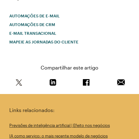
AUTOMAÇÕES DE E-MAIL
AUTOMAÇÕES DE CRM
E-MAIL TRANSACIONAL
MAPEIE AS JORNADAS DO CLIENTE
Compartilhar este artigo
Compartilhe este artigo no Twitter
Compartilhe este artigo no Linkedin
Compartilhe este arti
Enviar e
Links relacionados:
Previsões de inteligência artificial | Efeito nos negócios
IA como serviço: o mais recente modelo de negócios