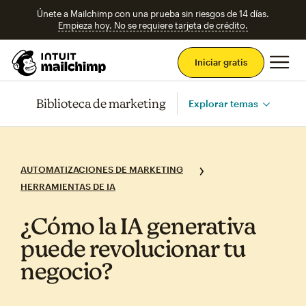
Únete a Mailchimp con una prueba sin riesgos de 14 días.
Empieza hoy. No se requiere tarjeta de crédito.
Men
Iniciar gratis
Biblioteca de marketing
Explorar temas
AUTOMATIZACIONES DE MARKETING
HERRAMIENTAS DE IA
¿Cómo la IA generativa
puede revolucionar tu
negocio?