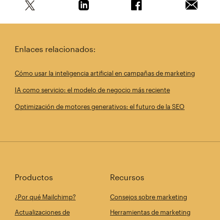
Comparte este artículo en Twitter
Comparte este artículo en Linkedin
Comparte este artícul
Envía es
Enlaces relacionados:
Cómo usar la inteligencia artificial en campañas de marketing
IA como servicio: el modelo de negocio más reciente
Optimización de motores generativos: el futuro de la SEO
Productos
Recursos
¿Por qué Mailchimp?
Consejos sobre marketing
Actualizaciones de
Herramientas de marketing