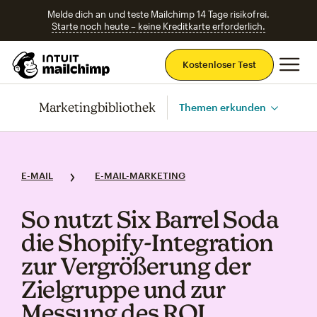
Melde dich an und teste Mailchimp 14 Tage risikofrei.
Starte noch heute – keine Kreditkarte erforderlich.
Ha
Kostenloser Test
Marketingbibliothek
Themen erkunden
E-MAIL
E-MAIL-MARKETING
So nutzt Six Barrel Soda
die Shopify‑Integration
zur Vergrößerung der
Zielgruppe und zur
Messung des ROI.