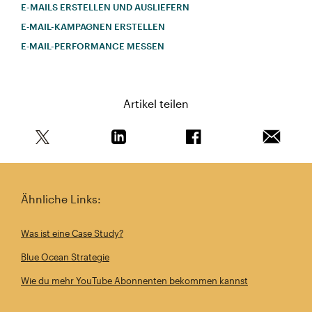
E-MAILS ERSTELLEN UND AUSLIEFERN
E‑MAIL-KAMPAGNEN ERSTELLEN
E‑MAIL-PERFORMANCE MESSEN
Artikel teilen
Teile diesen Artikel auf Twitter
Teile diesen Artikel auf Linkedin
Teile diesen Artikel au
Artikel 
Ähnliche Links:
Was ist eine Case Study?
Blue Ocean Strategie
Wie du mehr YouTube Abonnenten bekommen kannst