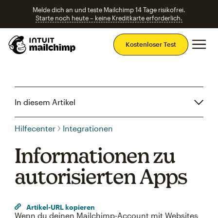
Melde dich an und teste Mailchimp 14 Tage risikofrei.
Starte noch heute – keine Kreditkarte erforderlich.
Ha
Kostenloser Test
In diesem Artikel
Hilfecenter
Integrationen
Informationen zu
autorisierten Apps
Artikel-URL kopieren
Wenn du deinen Mailchimp-Account mit Websites