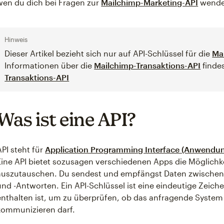
wen du dich bei Fragen zur
Mailchimp-Marketing-API
wende
Hinweis
Dieser Artikel bezieht sich nur auf API-Schlüssel für die
Ma
Informationen über die
Mailchimp-Transaktions-API
findes
Transaktions-API
Was ist eine API?
API steht für
Application Programming Interface (Anwendun
Eine API bietet sozusagen verschiedenen Apps die Möglichke
auszutauschen. Du sendest und empfängst Daten zwischen 
und -Antworten. Ein API-Schlüssel ist eine eindeutige Zeiche
enthalten ist, um zu überprüfen, ob das anfragende Syst
kommunizieren darf.