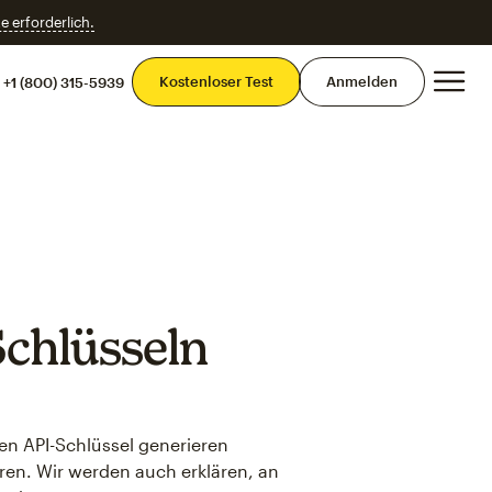
e erforderlich.
Ha
Kostenloser Test
Anmelden
+1 (800) 315-5939
Schlüsseln
nen API-Schlüssel generieren
en. Wir werden auch erklären, an