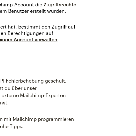
lchimp-Account die
Zugriffsrechte
esem Benutzer erstellt wurden,
iert hat, bestimmt den Zugriff auf
 den Berechtigungen auf
deinem Account verwalten
.
 API-Fehlerbehebung geschult.
st du über unser
d externe Mailchimp-Experten
nst.
ion mit Mailchimp programmieren
iche Tipps.