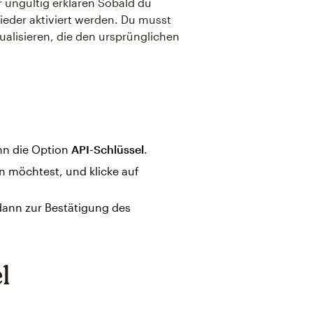
r ungültig erklären Sobald du
wieder aktiviert werden. Du musst
ualisieren, die den ursprünglichen
.
n die Option
API-Schlüssel
.
n möchtest, und klicke auf
dann zur Bestätigung des
l