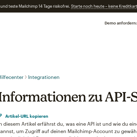
und teste Mailchimp 14 Tage risikofrei.
Starte noch heute – keine Kreditkart
Demo anfordern:
Hilfecenter
Integrationen
Informationen zu API-
Artikel-URL kopieren
In diesem Artikel erfährst du, was eine API ist und wie du ei
kannst, um Zugriff auf deinen Mailchimp-Account zu gewähr