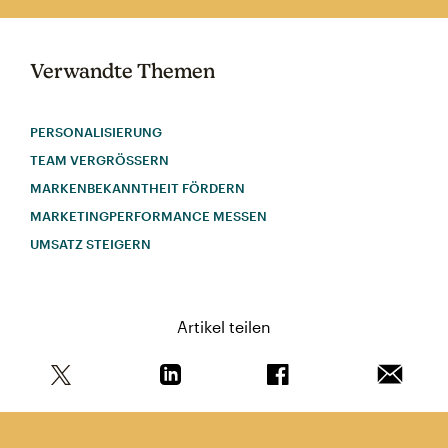
Verwandte Themen
PERSONALISIERUNG
TEAM VERGRÖSSERN
MARKENBEKANNTHEIT FÖRDERN
MARKETINGPERFORMANCE MESSEN
UMSATZ STEIGERN
Artikel teilen
Teile diesen Artikel auf Twitter
Teile diesen Artikel auf Linkedin
Teile diesen Artikel au
Artikel 