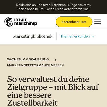
Melde dich an und teste Mailchimp 14 Tage risikofrei.
Starte noch heute – keine Kreditkarte erforderlich.
Ha
Kostenloser Test
Marketingbibliothek
Themen erkunden
WACHSTUM & SKALIERUNG
MARKETINGPERFORMANCE MESSEN
So verwaltest du deine
Zielgruppe – mit Blick auf
eine bessere
Zustellbarkeit