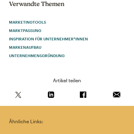
Verwandte Themen
MARKETINGTOOLS
MARKTPASSUNG
INSPIRATION FÜR UNTERNEHMER*INNEN
MARKENAUFBAU
UNTERNEHMENSGRÜNDUNG
Artikel teilen
Teile diesen Artikel auf Twitter
Teile diesen Artikel auf Linkedin
Teile diesen Artikel au
Artikel 
Ähnliche Links: