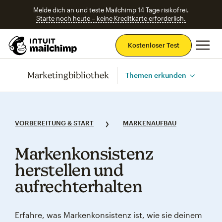
Melde dich an und teste Mailchimp 14 Tage risikofrei.
Starte noch heute – keine Kreditkarte erforderlich.
Ha
Kostenloser Test
Marketingbibliothek
Themen erkunden
VORBEREITUNG & START
MARKENAUFBAU
Markenkonsistenz
herstellen und
aufrechterhalten
Erfahre, was Markenkonsistenz ist, wie sie deinem