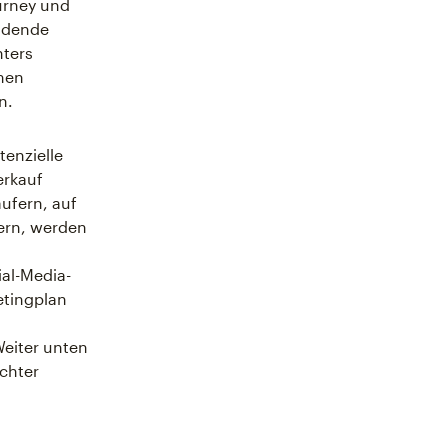
urney und
ildende
hters
hmen
n.
tenzielle
erkauf
ufern, auf
ern, werden
al-Media-
etingplan
u
eiter unten
ichter