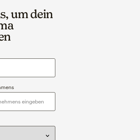
s, um dein
ema
en
ehmens