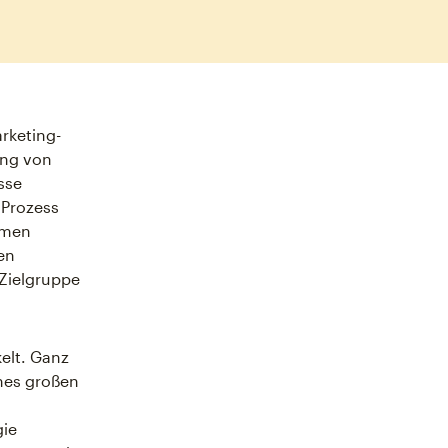
rketing-
ung von
sse
 Prozess
hmen
en
 Zielgruppe
kelt. Ganz
nes großen
gie