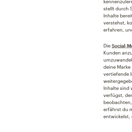
kennenzulern
stellt durch
Inhalte bere
verstehst, k
erfahren, un
Die
Social-M
Kunden anzuz
umzuwandeln.
deine Marke
vertiefende 
weitergegeb
Inhalte sind
verfügst, de
beobachten,
erfährst du 
entwickelst, 