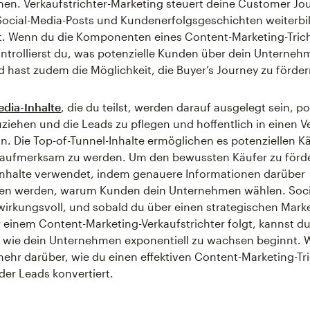
en. Verkaufstrichter-Marketing steuert deine Customer Jo
 Social-Media-Posts und Kundenerfolgsgeschichten weiterb
it. Wenn du die Komponenten eines Content-Marketing-Tric
ontrollierst du, was potenzielle Kunden über dein Unterne
d hast zudem die Möglichkeit, die Buyer’s Journey zu förder
edia-Inhalte
, die du teilst, werden darauf ausgelegt sein, po
iehen und die Leads zu pflegen und hoffentlich in einen V
 Die Top-of-Tunnel-Inhalte ermöglichen es potenziellen Kä
 aufmerksam zu werden. Um den bewussten Käufer zu förd
Inhalte verwendet, indem genauere Informationen darüber
en werden, warum Kunden dein Unternehmen wählen. Soci
 wirkungsvoll, und sobald du über einen strategischen Mark
r einem Content-Marketing-Verkaufstrichter folgt, kannst d
 wie dein Unternehmen exponentiell zu wachsen beginnt. W
mehr darüber, wie du einen effektiven Content-Marketing-Tr
der Leads konvertiert.