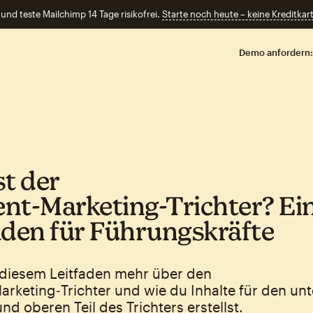
und teste Mailchimp 14 Tage risikofrei.
Starte noch heute – keine Kreditkart
Demo anfordern:
st der
nt‑Marketing‑Trichter? Ei
aden für Führungskräfte
n diesem Leitfaden mehr über den
rketing‑Trichter und wie du Inhalte für den unt
und oberen Teil des Trichters erstellst.