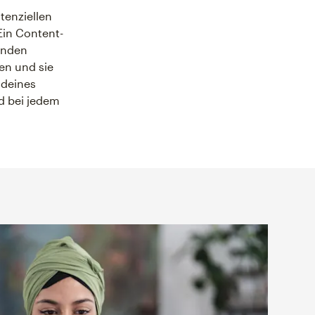
otenziellen
Ein Content-
Kunden
en und sie
 deines
nd bei jedem