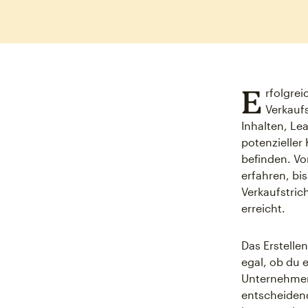
E
rfolgre
Verkaufs
Inhalten, Le
potenzieller
befinden. Vo
erfahren, bi
Verkaufstric
erreicht.
Das Erstellen
egal, ob du 
Unternehmen
entscheidend