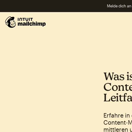
Melde dich an 
Was i
Conte
Leitf
Erfahre i
Content‑Ma
mittleren 