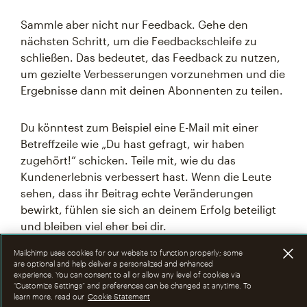
Sammle aber nicht nur Feedback. Gehe den
nächsten Schritt, um die Feedbackschleife zu
schließen. Das bedeutet, das Feedback zu nutzen,
um gezielte Verbesserungen vorzunehmen und die
Ergebnisse dann mit deinen Abonnenten zu teilen.
Du könntest zum Beispiel eine E-Mail mit einer
Betreffzeile wie „Du hast gefragt, wir haben
zugehört!“ schicken. Teile mit, wie du das
Kundenerlebnis verbessert hast. Wenn die Leute
sehen, dass ihr Beitrag echte Veränderungen
bewirkt, fühlen sie sich an deinem Erfolg beteiligt
und bleiben viel eher bei dir.
Mailchimp uses cookies for our website to function properly; some
are optional and help deliver a personalized and enhanced
experience. You can consent to all or allow any level of cookies via
“Customize Settings” and preferences can be changed at anytime. To
learn more, read our
Cookie Statement