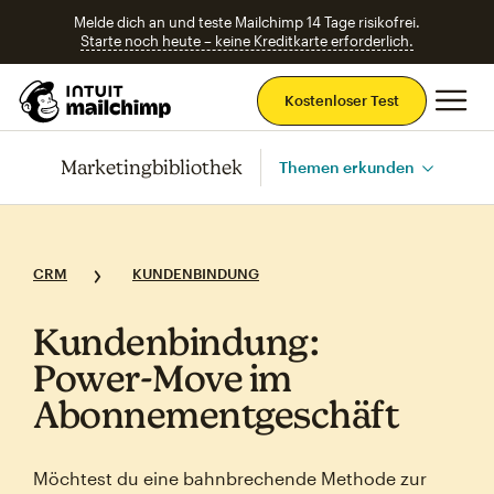
Melde dich an und teste Mailchimp 14 Tage risikofrei.
Starte noch heute – keine Kreditkarte erforderlich.
Ha
Kostenloser Test
Marketingbibliothek
Themen erkunden
CRM
KUNDENBINDUNG
Kundenbindung:
Power‑Move im
Abonnementgeschäft
Möchtest du eine bahnbrechende Methode zur