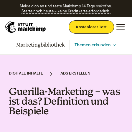
Melde dich an und teste Mailchimp 14 Tage risikofrei.
Starte noch heute – keine Kreditkarte erforderlich.
Ha
Kostenloser Test
Marketingbibliothek
Themen erkunden
DIGITALE INHALTE
ADS ERSTELLEN
Guerilla‑Marketing – was
ist das? Definition und
Beispiele