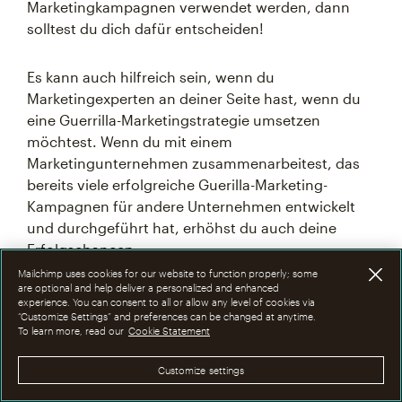
Marketingkampagnen verwendet werden, dann
solltest du dich dafür entscheiden!
Es kann auch hilfreich sein, wenn du
Marketingexperten an deiner Seite hast, wenn du
eine Guerrilla-Marketingstrategie umsetzen
möchtest. Wenn du mit einem
Marketingunternehmen zusammenarbeitest, das
bereits viele erfolgreiche Guerilla-Marketing-
Kampagnen für andere Unternehmen entwickelt
und durchgeführt hat, erhöhst du auch deine
Erfolgschancen.
Mailchimp uses cookies for our website to function properly; some
are optional and help deliver a personalized and enhanced
experience. You can consent to all or allow any level of cookies via
Verwalte deine
“Customize Settings” and preferences can be changed at anytime.
To learn more, read our
Cookie Statement
Marketingkampagnen
mit Mailchimp
Customize settings