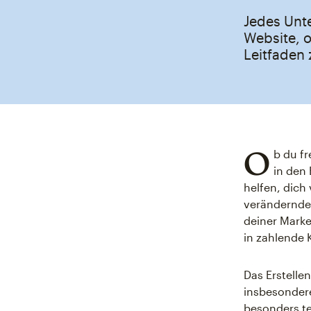
Jedes Unte
Website, 
Leitfaden 
O
b du fr
in den
helfen, dich
verändernden
deiner Marke
in zahlende
Das Erstelle
insbesondere
besonders te