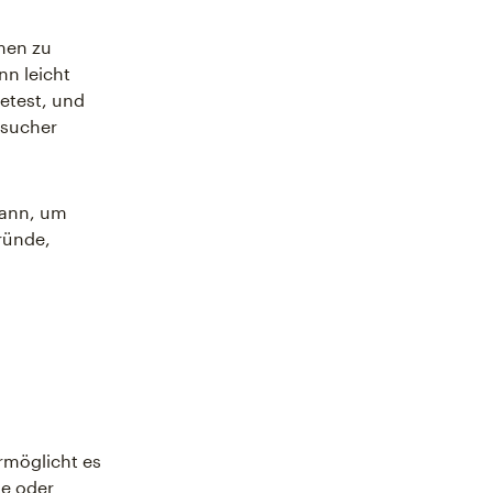
hmen zu
nn leicht
etest, und
esucher
kann, um
ründe,
ermöglicht es
te oder