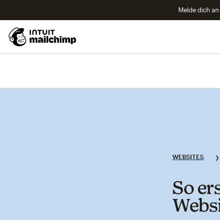
Melde dich an 
WEBSITES
So er
Websi