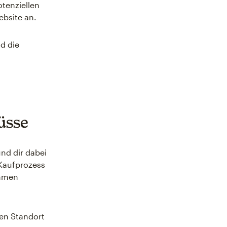
tenziellen
bsite an.
nd die
üsse
und dir dabei
 Kaufprozess
ehmen
en Standort