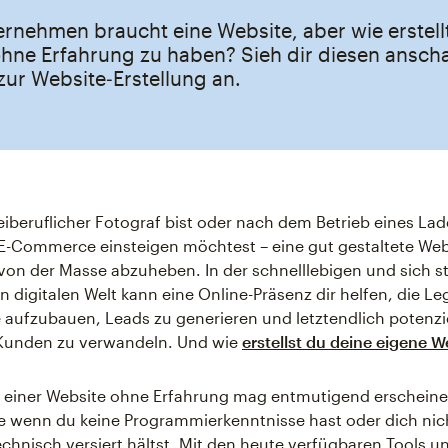
rnehmen braucht eine Website, aber wie erstell
ohne Erfahrung zu haben? Sieh dir diesen ansch
zur Website‑Erstellung an.
eiberuflicher Fotograf bist oder nach dem Betrieb eines La
 E-Commerce einsteigen möchtest – eine gut gestaltete Web
 von der Masse abzuheben. In der schnelllebigen und sich s
 digitalen Welt kann eine Online-Präsenz dir helfen, die Leg
 aufzubauen, Leads zu generieren und letztendlich potenz
 Kunden zu verwandeln. Und wie
erstellst du deine eigene W
n einer Website ohne Erfahrung mag entmutigend erscheine
 wenn du keine Programmierkenntnisse hast oder dich nich
chnisch versiert hältst. Mit den heute verfügbaren Tools u