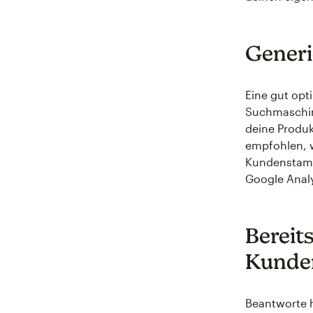
Generi
Eine gut opt
Suchmaschin
deine Produk
empfohlen, w
Kundenstamm 
Google Anal
Bereit
Kunde
Beantworte h