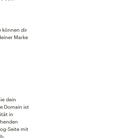
 können dir
deiner Marke
ie dein
e Domain ist
tät in
sehenden
og-Seite mit
b.