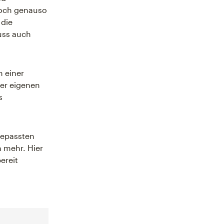
doch genauso
 die
uss auch
n einer
rer eigenen
s
gepassten
 mehr. Hier
ereit