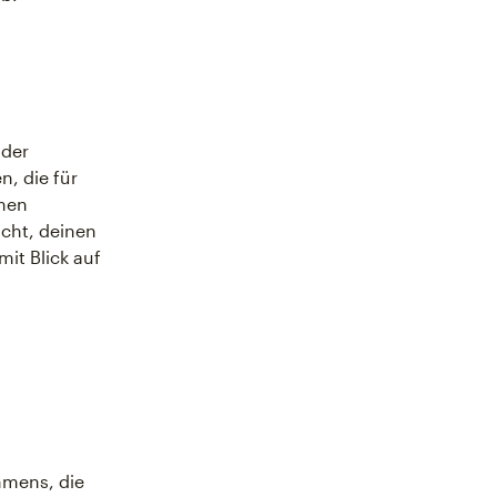
 der
, die für
hmen
icht, deinen
it Blick auf
hmens, die