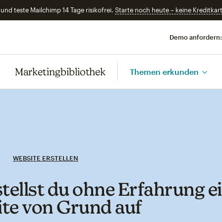
und teste Mailchimp 14 Tage risikofrei.
Starte noch heute – keine Kreditkart
Demo anfordern:
Marketingbibliothek
Themen erkunden
WEBSITE ERSTELLEN
stellst du ohne Erfahrung e
te von Grund auf