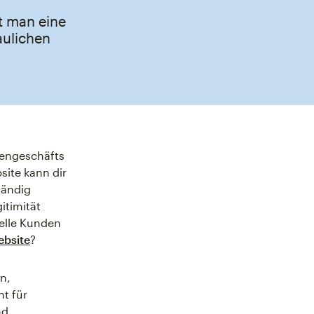
t man eine
aulichen
dengeschäfts
site kann dir
tändig
itimität
ielle Kunden
ebsite
?
n,
t für
nd