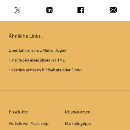
Teile diesen Artikel auf Twitter
Teile diesen Artikel auf Linkedin
Teile diesen Artikel au
Artikel 
Ähnliche Links:
Einen Link in eine E-Mail einfügen
Hinzufügen eines Bildes in HTML
Hyperlink erstellen für Website oder E-Mail
Produkte
Ressourcen
Vorteile von Mailchimp
Marketingtipps