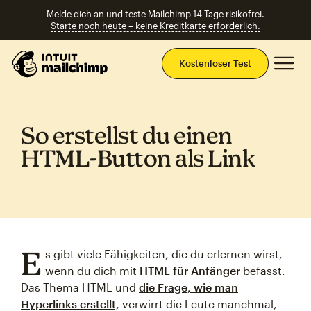
Melde dich an und teste Mailchimp 14 Tage risikofrei.
Starte noch heute – keine Kreditkarte erforderlich.
Ha
Kostenloser Test
So erstellst du einen
HTML‑Button als Link
E
s gibt viele Fähigkeiten, die du erlernen wirst,
wenn du dich mit
HTML für Anfänger
befasst.
Das Thema HTML und
die Frage, wie man
Hyperlinks erstellt,
verwirrt die Leute manchmal,