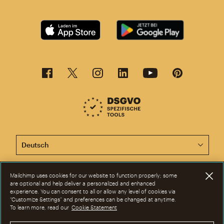
Diese Seite ist jetzt auch in anderen Sprachen verfügba
Mailchimp uses cookies for our website to function properly; some
©2001-2026 Alle Rechte vorbehalten. Mailchimp® ist eine eingetragene
are optional and help deliver a personalized and enhanced
Marke der Rocket Science Group. Apple und das Apple-Logo sind Marken
experience. You can consent to all or allow any level of cookies via
von Apple Inc. Mac App Store ist eine Dienstleistungsmarke von Apple
“Customize Settings” and preferences can be changed at anytime.
Inc. Google Play und das Google-Play-Logo sind Marken von Google Inc.
To learn more, read our
Cookie Statement
Datenschutz
|
Nutzungsbedingungen
|
Rechtliche Bestimmungen
|
Cookie-Einstellungen