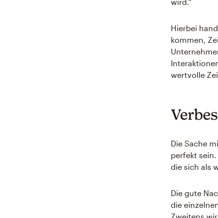
wird.“
Hierbei hande
kommen, Zei
Unternehmen
Interaktione
wertvolle Ze
Verbes
Die Sache mi
perfekt sein.
die sich als 
Die gute Nac
die einzelne
Zweitens wir