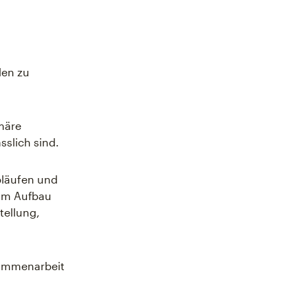
den zu
märe
slich sind.
bläufen und
eim Aufbau
tellung,
sammenarbeit