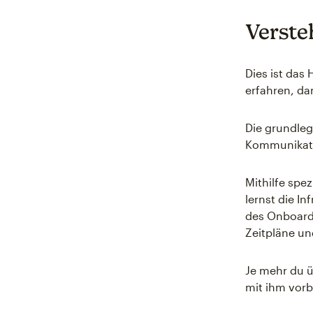
Verste
Dies ist das
erfahren, d
Die grundleg
Kommunikatio
Mithilfe spe
lernst die I
des Onboard
Zeitpläne u
Je mehr du ü
mit ihm vorb