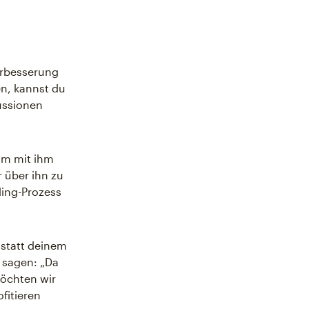
Verbesserung
en, kannst du
ussionen
 um mit ihm
 über ihn zu
ding-Prozess
 statt deinem
 sagen: „Da
möchten wir
fitieren