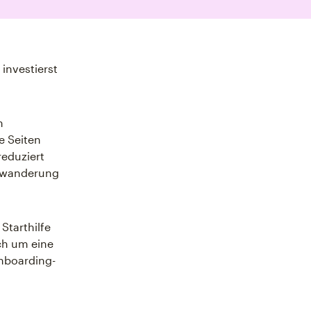
investierst
n
e Seiten
reduziert
abwanderung
 Starthilfe
ch um eine
nboarding-