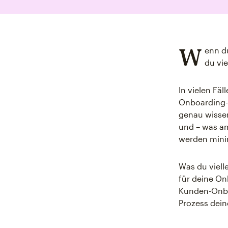
W
enn d
du vie
In vielen Fä
Onboarding-P
genau wissen
und – was a
werden mini
Was du vielle
für deine On
Kunden-Onbo
Prozess dei