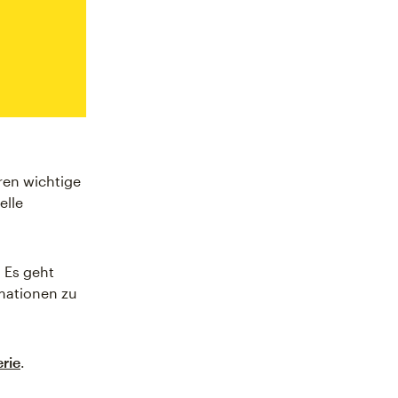
ren wichtige
elle
. Es geht
rmationen zu
rie
.