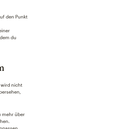
auf den Punkt
einer
indem du
m
wird nicht
übersehen,
du mehr über
ehen.
anpassen,