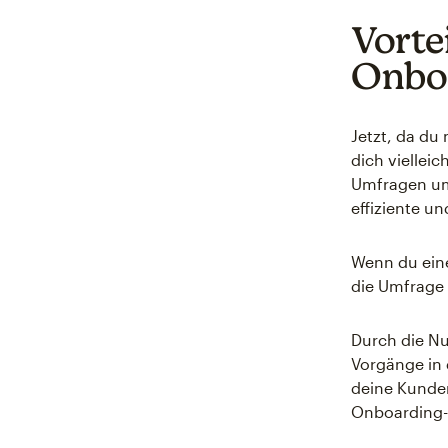
Vorte
Onbo
Jetzt, da du
dich viellei
Umfragen um
effiziente u
Wenn du ei
die Umfrage
Durch die N
Vorgänge in
deine Kunden
Onboarding-