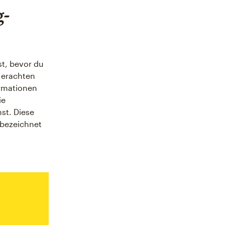
g-
st, bevor du
erachten
ormationen
ie
st. Diese
bezeichnet