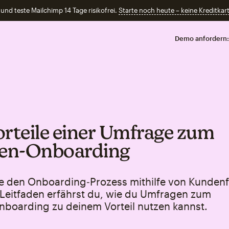
und teste Mailchimp 14 Tage risikofrei.
Starte noch heute – keine Kreditkart
Demo anfordern:
orteile einer Umfrage zum
en‑Onboarding
e den Onboarding‑Prozess mithilfe von Kunden
 Leitfaden erfährst du, wie du Umfragen zum
boarding zu deinem Vorteil nutzen kannst.