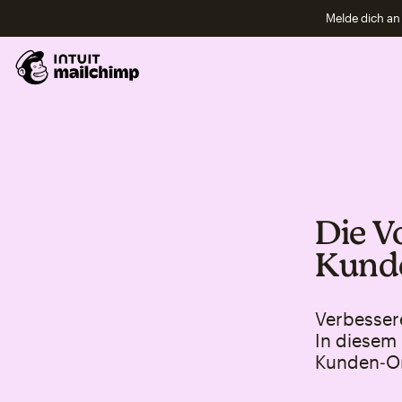
Melde dich an 
Die V
Kund
Verbesser
In diesem
Kunden‑On