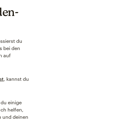
den-
ssierst du
s bei den
n auf
st
, kannst du
du einige
ch helfen,
n und deinen