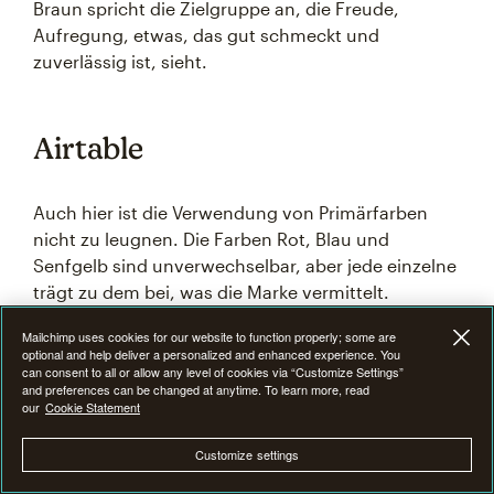
Braun spricht die Zielgruppe an, die Freude,
Aufregung, etwas, das gut schmeckt und
zuverlässig ist, sieht.
Airtable
Auch hier ist die Verwendung von Primärfarben
nicht zu leugnen. Die Farben Rot, Blau und
Senfgelb sind unverwechselbar, aber jede einzelne
trägt zu dem bei, was die Marke vermittelt.
Sicherheit, Begeisterung und Optimismus, die die
Mailchimp uses cookies for our website to function properly; some are
Software bietet.
optional and help deliver a personalized and enhanced experience. You
can consent to all or allow any level of cookies via “Customize Settings”
and preferences can be changed at anytime. To learn more, read
our
Cookie Statement
Burger King
Customize settings