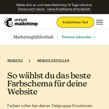
Melde dich an und teste Mailchimp 14 Tage risikofrei.
Starte noch heute – keine Kreditkarte erforderlich.
Ha
Kostenloser Test
Marketingbibliothek
Themen erkunden
WEBSITES
WEBSITE ERSTELLEN
So wählst du das beste
Farbschema für deine
Website
Farben rufen bei deiner Zielgruppe Emotionen