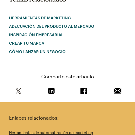
HERRAMIENTAS DE MARKETING
ADECUACIÓN DEL PRODUCTO AL MERCADO
INSPIRACIÓN EMPRESARIAL
CREAR TU MARCA
CÓMO LANZAR UN NEGOCIO
Comparte este artículo
Comparte este artículo en Twitter
Comparte este artículo en Linkedin
Comparte este artícul
Envía es
Enlaces relacionados:
Herramientas de automatización de marketing