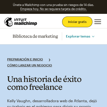
Únete a Mailchimp con una prueba sin riesgos de 14 días.
Empieza hoy. No se requiere tarjeta de crédito.
Men
Iniciar gratis
Biblioteca de marketing
Explorar temas
PREPARACIÓN E INICIO
CÓMO LANZAR UN NEGOCIO
Una historia de éxito
como freelance
Kelly Vaughn, desarrolladora web de Atlanta, dejó
su trabajo en el gobierno para dirigir su propio