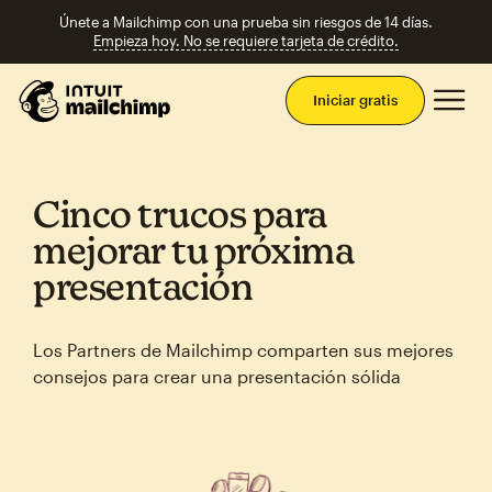
Únete a Mailchimp con una prueba sin riesgos de 14 días.
Empieza hoy. No se requiere tarjeta de crédito.
Men
Iniciar gratis
Cinco trucos para
mejorar tu próxima
presentación
Los Partners de Mailchimp comparten sus mejores
consejos para crear una presentación sólida