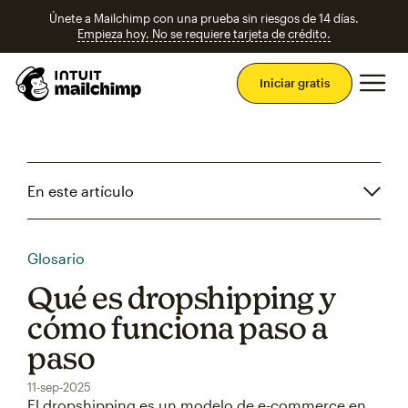
Únete a Mailchimp con una prueba sin riesgos de 14 días.
Empieza hoy. No se requiere tarjeta de crédito.
Men
Iniciar gratis
En este artículo
Glosario
Qué es dropshipping y
cómo funciona paso a
paso
11-sep-2025
El dropshipping es un modelo de e-commerce en