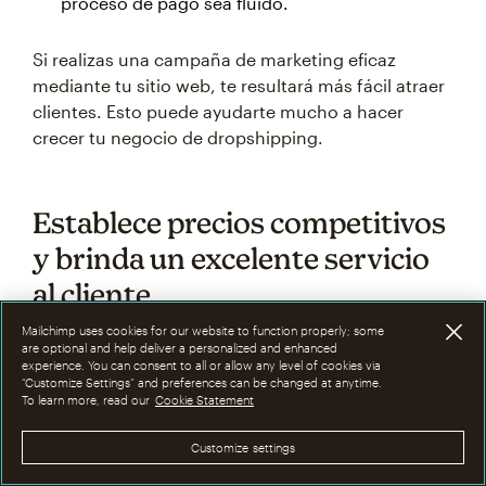
proceso de pago sea fluido.
Si realizas una campaña de marketing eficaz
mediante tu sitio web, te resultará más fácil atraer
clientes. Esto puede ayudarte mucho a hacer
crecer tu negocio de dropshipping.
Establece precios competitivos
y brinda un excelente servicio
al cliente
Mailchimp uses cookies for our website to function properly; some
are optional and help deliver a personalized and enhanced
Hoy en día, las expectativas de los clientes son
experience. You can consent to all or allow any level of cookies via
más altas que nunca. Necesitas hacerlo bien para
“Customize Settings” and preferences can be changed at anytime.
To learn more, read our
Cookie Statement
cumplir con esas expectativas, y un
servicio al
cliente
sólido es imprescindible. Hay varias
Customize settings
maneras de garantizar que proporcionas un