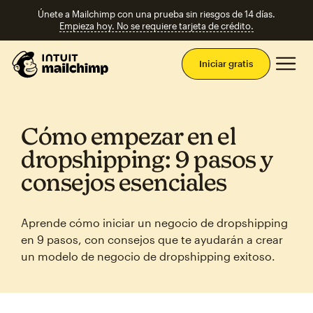
Únete a Mailchimp con una prueba sin riesgos de 14 días.
Empieza hoy. No se requiere tarjeta de crédito.
Men
Iniciar gratis
Cómo empezar en el
dropshipping: 9 pasos y
consejos esenciales
Aprende cómo iniciar un negocio de dropshipping
en 9 pasos, con consejos que te ayudarán a crear
un modelo de negocio de dropshipping exitoso.