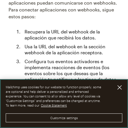
aplicaciones puedan comunicarse con webhooks.
Para conectar aplicaciones con webhooks, sigue
estos pasos:
Recupera la URL del webhook de la
aplicación que recibirá los datos.
Usa la URL del webhook en la sección
webhook de la aplicación receptora.
Configura tus eventos activadores e
implementa reacciones de eventos (los
eventos sobre los que deseas que la
aplicación te notifique o los tipos de datos
que deseas que se envíen de una
Mailchimp uses cookies for our website to function properly; some
aplicación a otra).
are optional and help deliver a personalized and enhanced
experience. You can consent to all or allow any level of cookies via
Prueba los webhooks para asegurarte de
“Customize Settings” and preferences can be changed at anytime.
To learn more, read our
Cookie Statement
que funcionan correctamente y que
pueden transferir datos nuevos de un
sistema a otro.
Customize settings