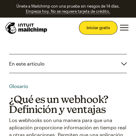
Únete a Mailchimp con una prueba sin riesgos de 14 días.
Empieza hoy. No se requiere tarjeta de crédito.
Men
Iniciar gratis
En este artículo
Glosario
¿Qué es un webhook?
Definición y ventajas
Los webhooks son una manera para que una
aplicación proporcione información en tiempo real
a otras aplicaciones. Permiten que una aplicación