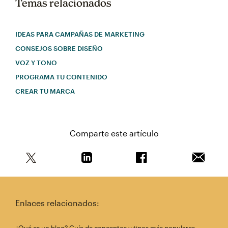
Temas relacionados
IDEAS PARA CAMPAÑAS DE MARKETING
CONSEJOS SOBRE DISEÑO
VOZ Y TONO
PROGRAMA TU CONTENIDO
CREAR TU MARCA
Comparte este artículo
Comparte este artículo en Twitter
Comparte este artículo en Linkedin
Comparte este artícul
Envía es
Enlaces relacionados: