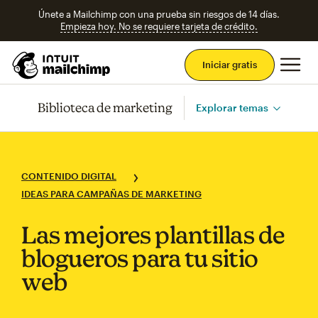
Únete a Mailchimp con una prueba sin riesgos de 14 días.
Empieza hoy. No se requiere tarjeta de crédito.
Men
Iniciar gratis
Biblioteca de marketing
Explorar temas
CONTENIDO DIGITAL
IDEAS PARA CAMPAÑAS DE MARKETING
Las mejores plantillas de
blogueros para tu sitio
web