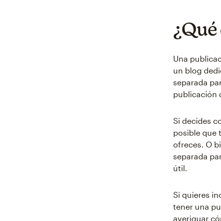
¿Qué 
Una publicac
un blog dedi
separada par
publicación 
Si decides 
posible que 
ofreces. O b
separada par
útil.
Si quieres in
tener una pu
averiguar có