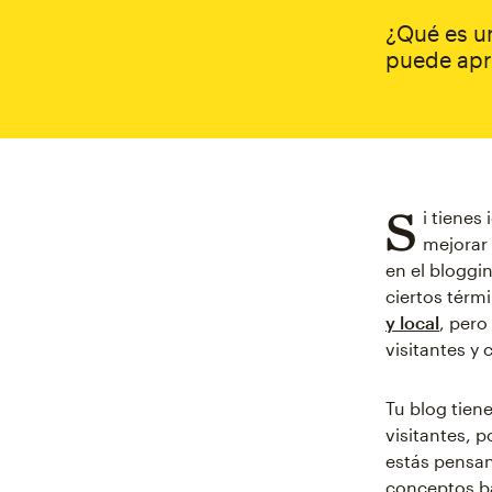
¿Qué es u
puede apr
S
i tienes
mejorar
en el bloggi
ciertos térmi
y local
, pero
visitantes y
Tu blog tien
visitantes, 
estás pensa
conceptos bá