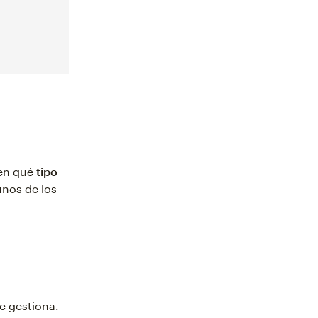
 en qué
tipo
unos de los
e gestiona.