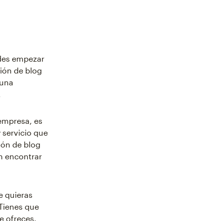
ides empezar
ción de blog
 una
.
empresa, es
 servicio que
ión de blog
n encontrar
e quieras
 Tienes que
e ofreces.