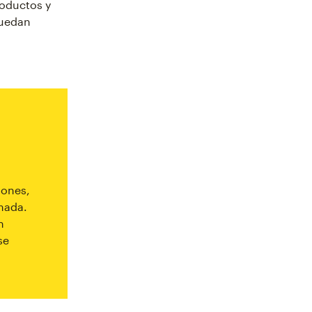
roductos y
puedan
iones,
mada.
n
se