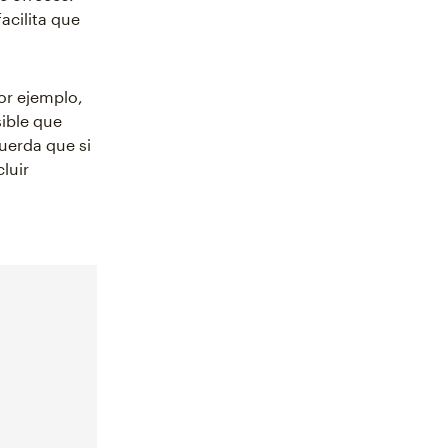
acilita que
or ejemplo,
ible que
uerda que si
luir