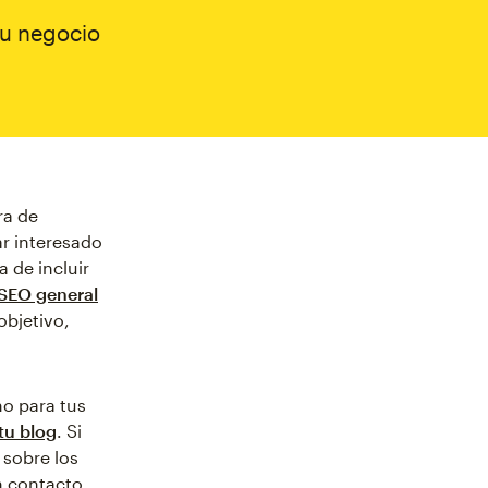
tu negocio
ra de
ar interesado
 de incluir
SEO general
objetivo,
mo para tus
tu blog
. Si
sobre los
n contacto