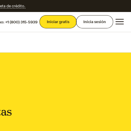
eta de crédito.
Men
Iniciar gratis
Inicia sesión
mo:
+1 (800) 315-5939
tas