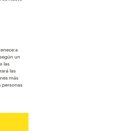
tenece a
según un
s las
ará las
iones más
as personas