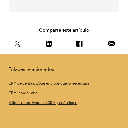
Comparte este artículo
Comparte este artículo en Twitter
Comparte este artículo en Linkedin
Comparte este artícul
Envía es
Enlaces relacionados:
CRM de ventas: ¿Qué es y por qué lo necesitas?
CRM inmobiliario
3 tipos de software de CRM y cuál elegir