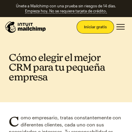
Únete a Mailchimp con una prueba sin riesgos de 14 días.
Empieza hoy. No se requiere tarjeta de crédito.
Men
Iniciar gratis
Cómo elegir el mejor
CRM para tu pequeña
empresa
C
omo empresario, tratas constantemente con
diferentes clientes, cada uno con sus
necesidades e intereses. Tu responsabilidad es