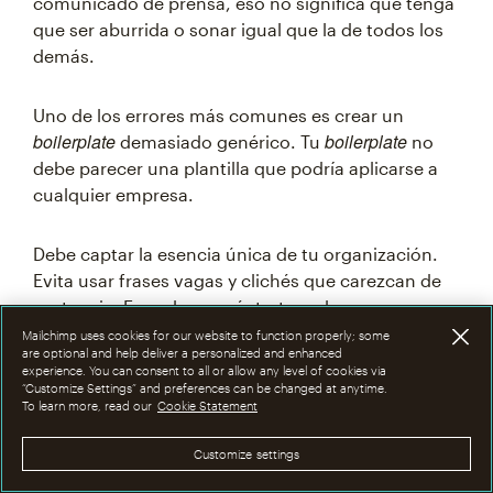
comunicado de prensa, eso no significa que tenga
que ser aburrida o sonar igual que la de todos los
demás.
Uno de los errores más comunes es crear un
boilerplate
boilerplate
demasiado genérico. Tu
no
debe parecer una plantilla que podría aplicarse a
cualquier empresa.
Debe captar la esencia única de tu organización.
Evita usar frases vagas y clichés que carezcan de
sustancia. En su lugar, céntrate en logros
concretos, así como los valores y la personalidad
Mailchimp uses cookies for our website to function properly; some
are optional and help deliver a personalized and enhanced
de tu marca.
experience. You can consent to all or allow any level of cookies via
“Customize Settings” and preferences can be changed at anytime.
To learn more, read our
Cookie Statement
Otro error común es descuidar las actualizaciones.
El boilerplate debe evolucionar con tu
Customize settings
organización. No actualizarlo puede resultar en