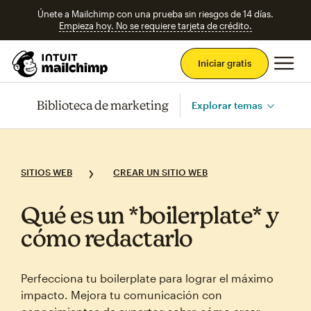
Únete a Mailchimp con una prueba sin riesgos de 14 días.
Empieza hoy. No se requiere tarjeta de crédito.
Men
Iniciar gratis
Biblioteca de marketing
Explorar temas
SITIOS WEB
CREAR UN SITIO WEB
Qué es un *boilerplate* y
cómo redactarlo
Perfecciona tu boilerplate para lograr el máximo
impacto. Mejora tu comunicación con