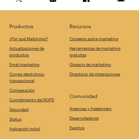
Comparte este artículo en Twitter
Comparte este artículo en Linkedin
Comparte este artícul
Envía es
Productos
Recursos
¿Por qué Mailchimp?
Consejos sobre marketing
Actualizaciones de
Herramientas de marketing
productos
gratuitas
Email marketing
Glosario de marketing
Correo electrónico
Directorio de integraciones
transaccional
Comparación
Comunidad
Cumplimiento del RGPD
Agencias y freelancers
Seguridad
Desarrolladores
Status
Eventos
Aplicación móvil