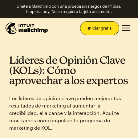
Únete a Mailchimp con una prueba sin riesgos de 14 días.
Empieza hoy. No se requiere tarjeta de crédito.
Men
Iniciar gratis
Líderes de Opinión Clave
(KOLs): Cómo
aprovechar a los expertos
Los líderes de opinión clave pueden mejorar tus
resultados de marketing al aumentar la
credibilidad, el alcance y la interacción. Aquí te
mostramos cómo impulsar tu programa de
marketing de KOL.