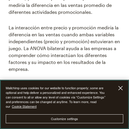
mediría la diferencia en las ventas promedio de
diferentes actividades promocionales.
La interacción entre precio y promoción mediría la
diferencia en las ventas cuando ambas variables
independientes (precio y promoción) estuvieran en
juego. La ANOVA bilateral ayuda a las empresas a
comprender cómo interactúan los diferentes
factores y su impacto en los resultados de la
empresa.
Elegir la estadística de prueba correcta es esencial
Mailchimp uses cookies for our website to function properly; some are
para obtener resultados precisos. La selección de
optional and help deliver a personalized and enhanced experience. You
can consent to all or allow any level of cookies via “Customize Settings”
una prueba estadística adecuada depende del tipo
and preferences can be changed at anytime. To learn more, read
de datos, los objetivos de tu análisis y la pregunta
our
Cookie Statement
de investigación que quieres responder.
Customize settings
Trabajar con Mailchimp puede ayudarte a