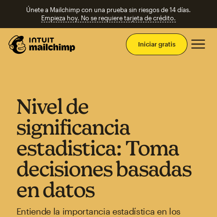
Únete a Mailchimp con una prueba sin riesgos de 14 días.
Empieza hoy. No se requiere tarjeta de crédito.
Men
Iniciar gratis
Nivel de
significancia
estadistica: Toma
decisiones basadas
en datos
Entiende la importancia estadística en los