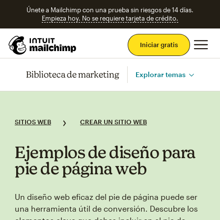
Únete a Mailchimp con una prueba sin riesgos de 14 días.
Empieza hoy. No se requiere tarjeta de crédito.
Men
Iniciar gratis
Biblioteca de marketing
Explorar temas
SITIOS WEB
CREAR UN SITIO WEB
Ejemplos de diseño para
pie de página web
Un diseño web eficaz del pie de página puede ser
una herramienta útil de conversión. Descubre los