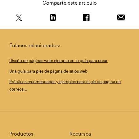
Comparte este artículo
Comparte este artículo en Twitter
Comparte este artículo en Linkedin
Comparte este artícul
Envía es
Enlaces relacionados:
Diseño de páginas web: ejemplo en lo guía para crear
Una guía para pies de página de sitios web
Prácticas recomendadas y ejemplos para el pie de página de
correos...
Productos
Recursos