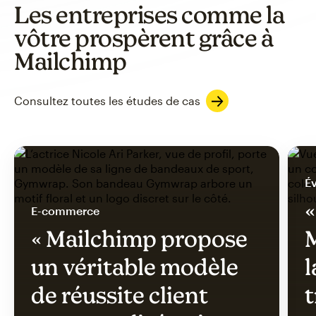
Les entreprises comme la
vôtre prospèrent grâce à
Mailchimp
Consultez toutes les études de cas
Év
«
E-commerce
« Mailchimp propose
M
un véritable modèle
l
de réussite client
t