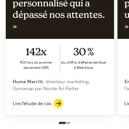
personnalisé qui a
p
dépassé nos attentes.
u
»
»
142x
30 %
ROI lors du premier
du chiffre d’affaires attribué
lancement SMS
à Mailchimp
Hume Merritt
, directeur marketing,
Er
Gymwrap par Nicole Ari Parker
l’
Lire l'étude de cas
Li
Slide 1 of 3
Go to slide 2 of 3
Go to slide 3 of 3