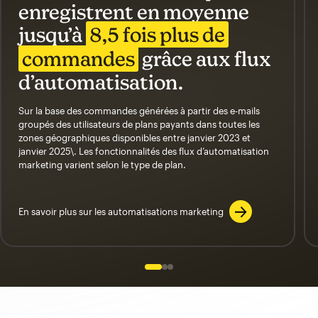
enregistrent en moyenne
jusqu’à
8,5 fois plus de
commandes
grâce aux flux
d’automatisation.
Sur la base des commandes générées à partir des e-mails
groupés des utilisateurs de plans payants dans toutes les
zones géographiques disponibles entre janvier 2023 et
janvier 2025\. Les fonctionnalités des flux d’automatisation
marketing varient selon le type de plan.
En savoir plus sur les automatisations marketing
Slide 1 of 3
Go to slide 2 of 3
Go to slide 3 of 3