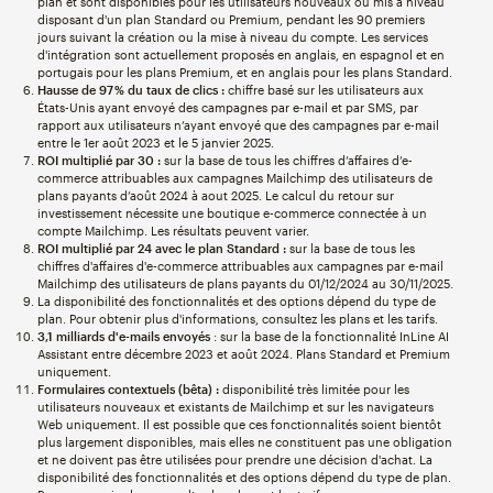
plan et sont disponibles pour les utilisateurs nouveaux ou mis à niveau
disposant d'un plan Standard ou Premium, pendant les 90 premiers
jours suivant la création ou la mise à niveau du compte. Les services
d'intégration sont actuellement proposés en anglais, en espagnol et en
portugais pour les plans Premium, et en anglais pour les plans Standard.
Hausse de 97 % du taux de clics :
chiffre basé sur les utilisateurs aux
États-Unis ayant envoyé des campagnes par e-mail et par SMS, par
rapport aux utilisateurs n’ayant envoyé que des campagnes par e-mail
entre le 1er août 2023 et le 5 janvier 2025.
ROI multiplié par 30 :
sur la base de tous les chiffres d’affaires d’e-
commerce attribuables aux campagnes Mailchimp des utilisateurs de
plans payants d’août 2024 à aout 2025. Le calcul du retour sur
investissement nécessite une boutique e-commerce connectée à un
compte Mailchimp. Les résultats peuvent varier.
ROI multiplié par 24 avec le plan Standard :
sur la base de tous les
chiffres d'affaires d'e-commerce attribuables aux campagnes par e-mail
Mailchimp des utilisateurs de plans payants du 01/12/2024 au 30/11/2025.
La disponibilité des fonctionnalités et des options dépend du type de
plan. Pour obtenir plus d'informations, consultez les plans et les tarifs.
3,1 milliards d'e-mails envoyés
: sur la base de la fonctionnalité InLine AI
Assistant entre décembre 2023 et août 2024. Plans Standard et Premium
uniquement.
Formulaires contextuels (bêta) :
disponibilité très limitée pour les
utilisateurs nouveaux et existants de Mailchimp et sur les navigateurs
Web uniquement. Il est possible que ces fonctionnalités soient bientôt
plus largement disponibles, mais elles ne constituent pas une obligation
et ne doivent pas être utilisées pour prendre une décision d'achat. La
disponibilité des fonctionnalités et des options dépend du type de plan.