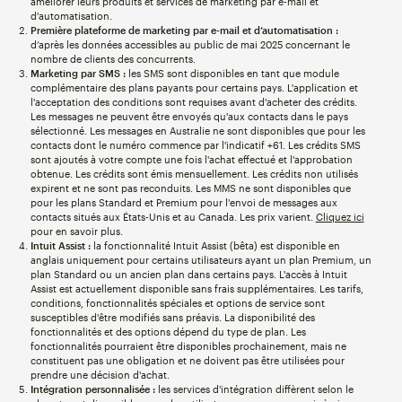
améliorer leurs produits et services de marketing par e-mail et
d'automatisation.
Première plateforme de marketing par e-mail et d’automatisation :
d’après les données accessibles au public de mai 2025 concernant le
nombre de clients des concurrents.
Marketing par SMS :
les SMS sont disponibles en tant que module
complémentaire des plans payants pour certains pays. L'application et
l'acceptation des conditions sont requises avant d'acheter des crédits.
Les messages ne peuvent être envoyés qu'aux contacts dans le pays
sélectionné. Les messages en Australie ne sont disponibles que pour les
contacts dont le numéro commence par l'indicatif +61. Les crédits SMS
sont ajoutés à votre compte une fois l'achat effectué et l'approbation
obtenue. Les crédits sont émis mensuellement. Les crédits non utilisés
expirent et ne sont pas reconduits. Les MMS ne sont disponibles que
pour les plans Standard et Premium pour l'envoi de messages aux
contacts situés aux États-Unis et au Canada. Les prix varient.
Cliquez ici
pour en savoir plus.
Intuit Assist :
la fonctionnalité Intuit Assist (bêta) est disponible en
anglais uniquement pour certains utilisateurs ayant un plan Premium, un
plan Standard ou un ancien plan dans certains pays. L'accès à Intuit
Assist est actuellement disponible sans frais supplémentaires. Les tarifs,
conditions, fonctionnalités spéciales et options de service sont
susceptibles d'être modifiés sans préavis. La disponibilité des
fonctionnalités et des options dépend du type de plan. Les
fonctionnalités pourraient être disponibles prochainement, mais ne
constituent pas une obligation et ne doivent pas être utilisées pour
prendre une décision d'achat.
Intégration personnalisée :
les services d'intégration diffèrent selon le