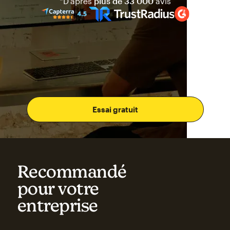
Mailchimp a une note de quat
*D’après
plus de 33 000
avis
Essai gratuit
Recommandé
pour votre
entreprise