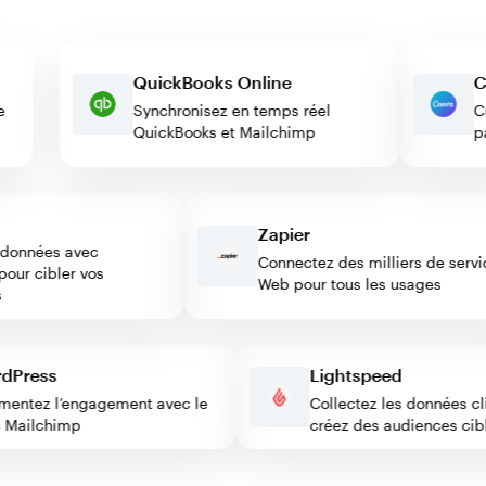
QuickBooks Online
s de
Synchronisez en temps réel
QuickBooks et Mailchimp
Zapier
onnées avec
Connectez des milliers de service
r cibler vos
Web pour tous les usages
ordPress
Lightspeed
ugmentez l’engagement avec le
Collectez les données 
loc Mailchimp
créez des audiences 