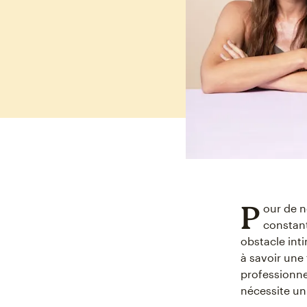
P
our de n
constant
obstacle int
à savoir une
professionne
nécessite un