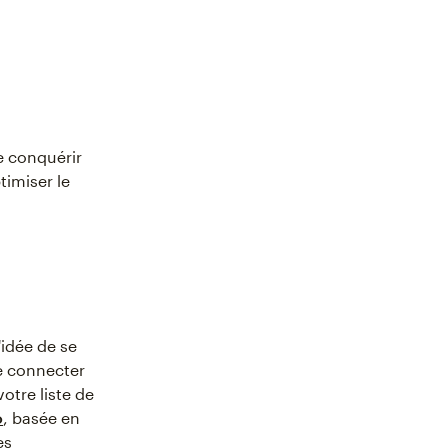
e conquérir
timiser le
'idée de se
se connecter
otre liste de
o
, basée en
es