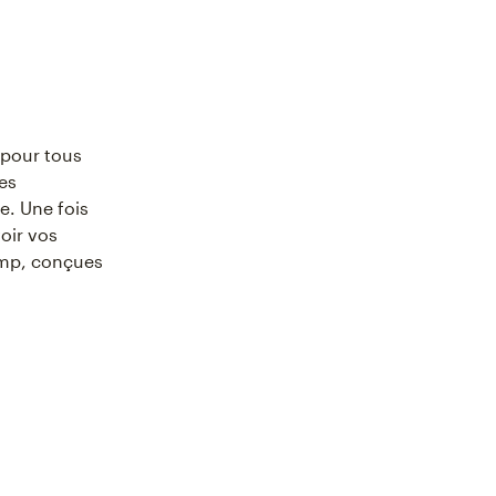
 pour tous
des
e. Une fois
oir vos
mp, conçues