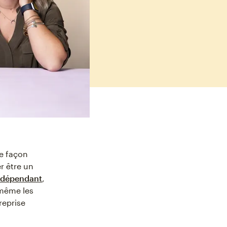
e façon
r être un
indépendant
,
 même les
reprise