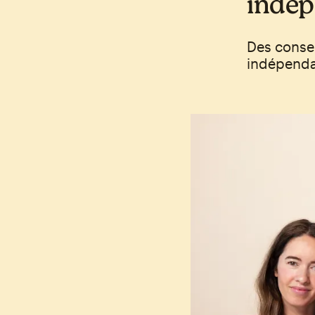
indép
Des consei
indépend