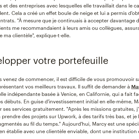
 et des entreprises avec lesquelles elle travaillait dans le 
nt. Cela a créé un effet boule de neige et lui a permis d'ob
trats. "À mesure que je continuais à accepter davantage d
ents me recommandaient à leurs amis ou collègues, assuran
 ma clientèle", explique-t-elle.
elopper votre portefeuille
 venez de commencer, il est difficile de vous promouvoir 
présentant vos meilleurs travaux. Il suffit de demander à
Ma
le indépendante basée à Venice, en Californie, qui a fait fa
es débuts. En guise d'investissement initial en elle-même, M
ir ses services gratuitement. "Après les missions gratuites, j'
endre des projets sur Upwork, à des tarifs très bas, et je l
gmentés au fil du temps." Aujourd'hui, Marcy est une spéci
n établie avec une clientèle enviable, dont une institution d