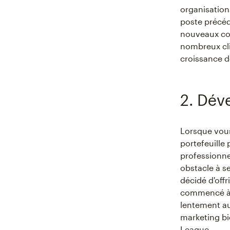
organisations
poste précéde
nouveaux con
nombreux cli
croissance de
2. Dév
Lorsque vous
portefeuille 
professionnel
obstacle à s
décidé d'offr
commencé à pr
lentement au
marketing bie
League.