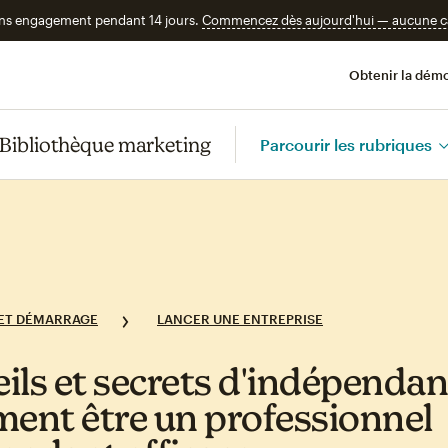
ans engagement pendant 14 jours.
Commencez dès aujourd'hui — aucune car
Obtenir la démo
Bibliothèque marketing
Parcourir les rubriques
 ET DÉMARRAGE
LANCER UNE ENTREPRISE
ils et secrets d'indépendan
nt être un professionnel