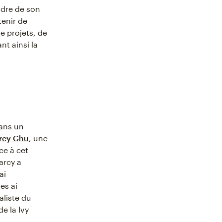
cadre de son
tenir de
e projets, de
t ainsi la
sans un
rcy Chu
, une
ce à cet
arcy a
ai
es ai
aliste du
e la Ivy