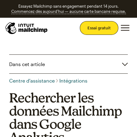
Essayez Mailchimp sans engagement pendant 14 jours.
Commencez dès aujourd'hui — aucune carte bancaire requise.
Men
Essai gratuit
Dans cet article
Centre d'assistance
Intégrations
Rechercher les
données Mailchimp
dans Google