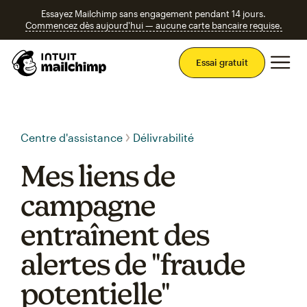
Essayez Mailchimp sans engagement pendant 14 jours.
Commencez dès aujourd'hui — aucune carte bancaire requise.
Men
Essai gratuit
Centre d'assistance
Délivrabilité
Mes liens de
campagne
entraînent des
alertes de "fraude
potentielle"