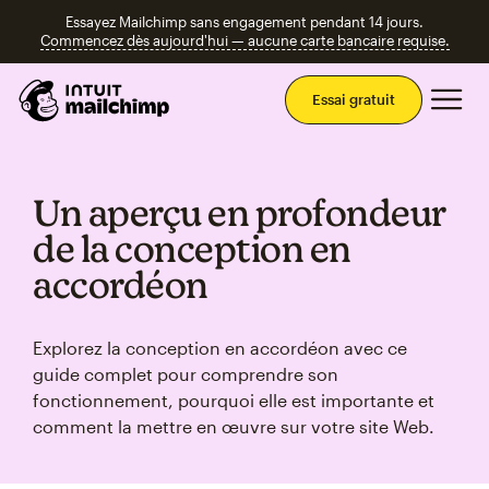
Essayez Mailchimp sans engagement pendant 14 jours.
Commencez dès aujourd'hui — aucune carte bancaire requise.
Men
Essai gratuit
Un aperçu en profondeur
de la conception en
accordéon
Explorez la conception en accordéon avec ce
guide complet pour comprendre son
fonctionnement, pourquoi elle est importante et
comment la mettre en œuvre sur votre site Web.