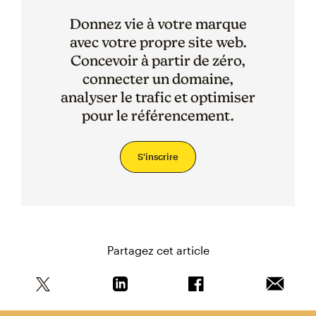
Donnez vie à votre marque
avec votre propre site web.
Concevoir à partir de zéro,
connecter un domaine,
analyser le trafic et optimiser
pour le référencement.
S'inscrire
Partagez cet article
Partagez cet article sur Twitter
Partagez cet article sur Linkedin
Partagez cet article s
Envoyer 