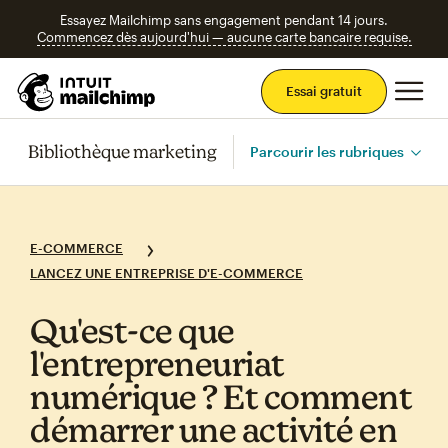
Essayez Mailchimp sans engagement pendant 14 jours.
Commencez dès aujourd'hui — aucune carte bancaire requise.
Men
Essai gratuit
Bibliothèque marketing
Parcourir les rubriques
E-COMMERCE
LANCEZ UNE ENTREPRISE D'E-COMMERCE
Qu'est‑ce que
l'entrepreneuriat
numérique ? Et comment
démarrer une activité en