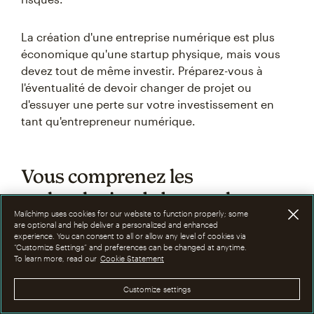
La création d'une entreprise numérique est plus
économique qu'une startup physique, mais vous
devez tout de même investir. Préparez-vous à
l'éventualité de devoir changer de projet ou
d'essuyer une perte sur votre investissement en
tant qu'entrepreneur numérique.
Vous comprenez les
technologies de base et les
Mailchimp uses cookies for our website to function properly; some
outils numériques
are optional and help deliver a personalized and enhanced
experience. You can consent to all or allow any level of cookies via
“Customize Settings” and preferences can be changed at anytime.
To learn more, read our
Cookie Statement
Les entrepreneurs numériques n’ont pas besoin
d’être des experts en codage, mais être à l’aise
Customize settings
avec la technologie facilite grandement les
choses. Cela signifie savoir utiliser les logiciels de