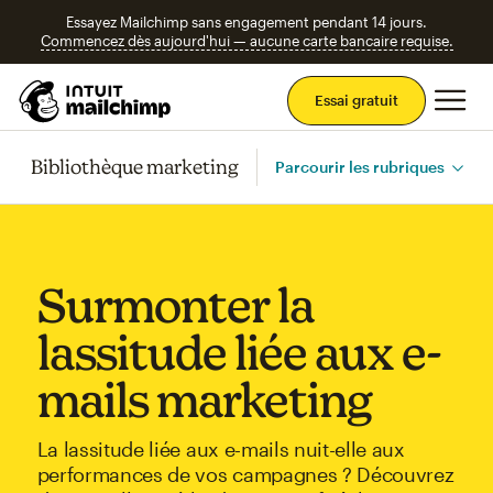
Essayez Mailchimp sans engagement pendant 14 jours.
Commencez dès aujourd'hui — aucune carte bancaire requise.
Men
Essai gratuit
Bibliothèque marketing
Parcourir les rubriques
Surmonter la
lassitude liée aux e-
mails marketing
La lassitude liée aux e-mails nuit-elle aux
performances de vos campagnes ? Découvrez