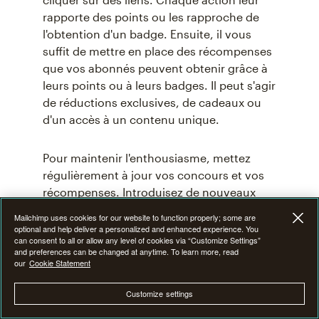
rapporte des points ou les rapproche de
l'obtention d'un badge. Ensuite, il vous
suffit de mettre en place des récompenses
que vos abonnés peuvent obtenir grâce à
leurs points ou à leurs badges. Il peut s'agir
de réductions exclusives, de cadeaux ou
d'un accès à un contenu unique.
Pour maintenir l'enthousiasme, mettez
régulièrement à jour vos concours et vos
récompenses. Introduisez de nouveaux
défis ou badges à l'occasion de saisons
Mailchimp uses cookies for our website to function properly; some are
différentes, de lancements de produits ou
optional and help deliver a personalized and enhanced experience. You
can consent to all or allow any level of cookies via “Customize Settings”
simplement pour maintenir l'intérêt.
and preferences can be changed at anytime. To learn more, read
our
Cookie Statement
Customize settings
Surprendre vos clients