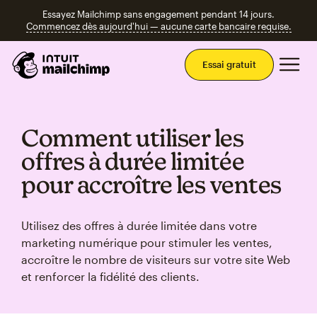
Essayez Mailchimp sans engagement pendant 14 jours.
Commencez dès aujourd'hui — aucune carte bancaire requise.
Men
Essai gratuit
Comment utiliser les
offres à durée limitée
pour accroître les ventes
Utilisez des offres à durée limitée dans votre
marketing numérique pour stimuler les ventes,
accroître le nombre de visiteurs sur votre site Web
et renforcer la fidélité des clients.