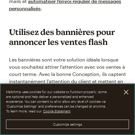
mails et
automatiser l’envoi régulier de messages
personnalisés
.
Utilisez des bannières pour
annoncer les ventes flash
Les bannières sont votre solution idéale lorsque
vous souhaitez attirer l’attention avec vos ventes à
court terme. Avec la bonne Conception, ils captent
instantanément l’attention du client et mettent en
avant la valeur de votre offre à durée limitée.
Mailchimp uses cookies for our website to function properly; some
are optional and help deliver a personalized and enhanced
experience. You can consent to all or allow any level of cookies via
Utilisez les bannières pour annoncer vos offres à
“Customize Settings” and preferences can be changed at anytime.
To learn more, read our
durée limitée en les plaçant sur votre site Web ou
Cookie Statement
dans vos campagnes par e-mail. Les comptes à
Customize settings
rebours font toute la différence si vous souhaitez
ajouter un sentiment d’urgence.