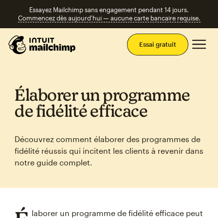
Essayez Mailchimp sans engagement pendant 14 jours.
Commencez dès aujourd'hui — aucune carte bancaire requise.
Men
Essai gratuit
Élaborer un programme
de fidélité efficace
Découvrez comment élaborer des programmes de
fidélité réussis qui incitent les clients à revenir dans
notre guide complet.
laborer un programme de fidélité efficace peut