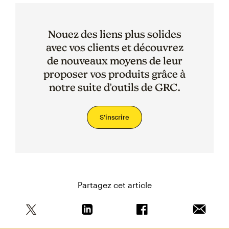
Nouez des liens plus solides
avec vos clients et découvrez
de nouveaux moyens de leur
proposer vos produits grâce à
notre suite d'outils de GRC.
S'inscrire
Partagez cet article
Partagez cet article sur Twitter
Partagez cet article sur Linkedin
Partagez cet article s
Envoyer 