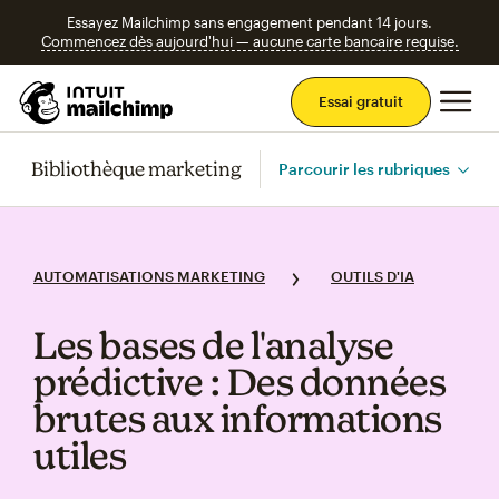
Essayez Mailchimp sans engagement pendant 14 jours.
Commencez dès aujourd'hui — aucune carte bancaire requise.
Men
Essai gratuit
Bibliothèque marketing
Parcourir les rubriques
AUTOMATISATIONS MARKETING
OUTILS D'IA
Les bases de l'analyse
prédictive : Des données
brutes aux informations
utiles