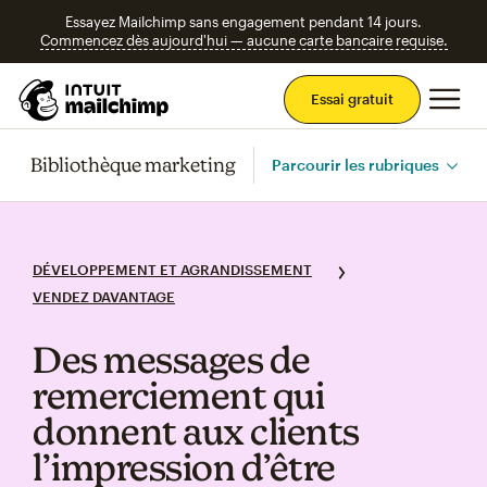
Essayez Mailchimp sans engagement pendant 14 jours.
Commencez dès aujourd'hui — aucune carte bancaire requise.
Men
Essai gratuit
Bibliothèque marketing
Parcourir les rubriques
DÉVELOPPEMENT ET AGRANDISSEMENT
VENDEZ DAVANTAGE
Des messages de
remerciement qui
donnent aux clients
l’impression d’être