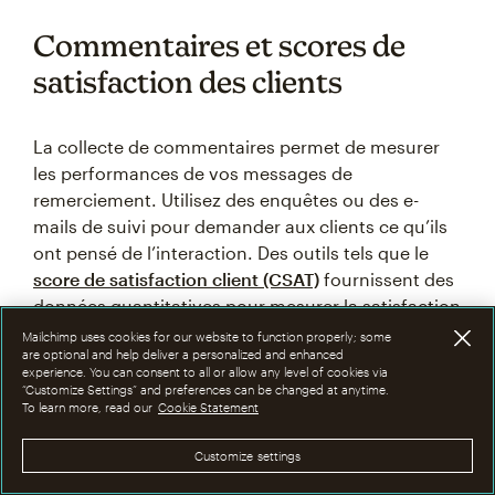
Commentaires et scores de
satisfaction des clients
La collecte de commentaires permet de mesurer
les performances de vos messages de
remerciement. Utilisez des enquêtes ou des e-
mails de suivi pour demander aux clients ce qu’ils
ont pensé de l’interaction. Des outils tels que le
score de satisfaction client (CSAT)
fournissent des
données quantitatives pour mesurer la satisfaction
des clients.
Mailchimp uses cookies for our website to function properly; some
are optional and help deliver a personalized and enhanced
experience. You can consent to all or allow any level of cookies via
“Customize Settings” and preferences can be changed at anytime.
To learn more, read our
Cookie Statement
Rétention et chiffre d’affaires
Customize settings
Évaluez l'impact à long terme de votre note de