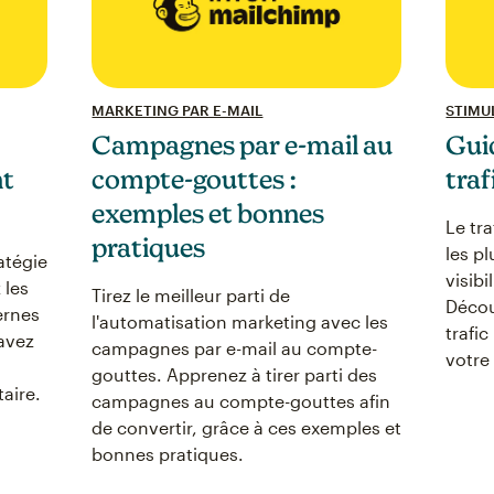
MARKETING PAR E-MAIL
STIMU
Campagnes par e-mail au
Gui
nt
compte-gouttes :
traf
exemples et bonnes
Le tr
pratiques
les pl
atégie
visibi
 les
Tirez le meilleur parti de
Décou
ernes
l'automatisation marketing avec les
trafic
avez
campagnes par e-mail au compte-
votre
gouttes. Apprenez à tirer parti des
aire.
campagnes au compte-gouttes afin
de convertir, grâce à ces exemples et
bonnes pratiques.