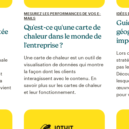
MESUREZ LES PERFORMANCES DE VOS E-
IDÉES
MAILS
Gui
Qu'est-ce qu'une carte de
tée
géog
chaleur dans le monde de
impo
l'entreprise ?
Lors 
Une carte de chaleur est un outil de
male
straté
visualisation de données qui montre
pas l
la façon dont les clients
t
Décou
interagissent avec le contenu. En
la
lesqu
savoir plus sur les cartes de chaleur
vient
œuvre
et leur fonctionnement.
pour 