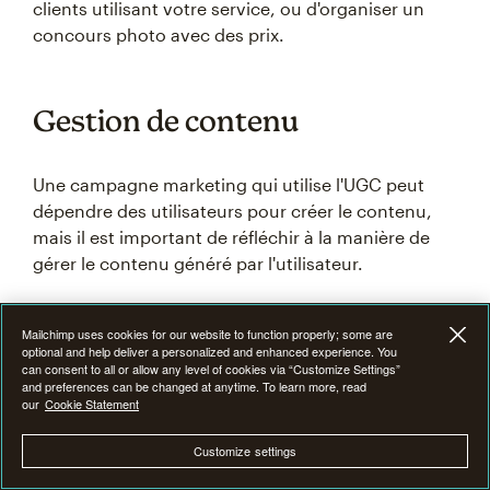
clients utilisant votre service, ou d'organiser un
concours photo avec des prix.
Gestion de contenu
Une campagne marketing qui utilise l'UGC peut
dépendre des utilisateurs pour créer le contenu,
mais il est important de réfléchir à la manière de
gérer le contenu généré par l'utilisateur.
Il existe différents niveaux de gestion de contenu.
Mailchimp uses cookies for our website to function properly; some are
Certains sites approuvent chaque commentaire ou
optional and help deliver a personalized and enhanced experience. You
can consent to all or allow any level of cookies via “Customize Settings”
publication. D'autres sites font la promotion du
and preferences can be changed at anytime. To learn more, read
meilleur contenu généré par l'utilisateur, ce qui lui
our
Cookie Statement
donne la priorité sur l'UGC de moindre valeur. En
Customize settings
réfléchissant à la meilleure façon de promouvoir et
protéger votre marque, vous assurerez la pleine