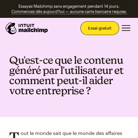
Essayez Mailchimp sans engagement pendant 14 jours.
Commencez dès aujourd'hui — aucune carte bancaire requise.
Men
Essai gratuit
Qu'est‑ce que le contenu
généré par l'utilisateur et
comment peut‑il aider
votre entreprise ?
T
out le monde sait que le monde des affaires