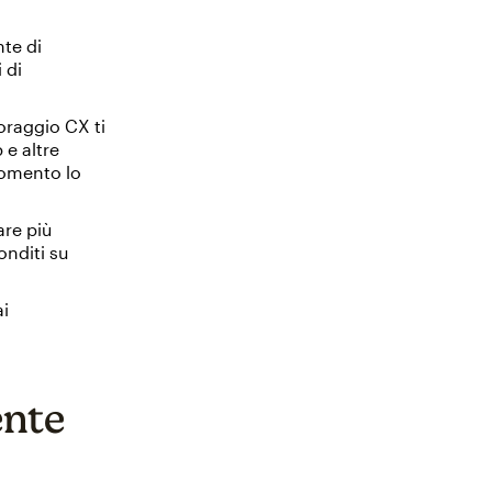
te di
 di
oraggio CX ti
 e altre
momento lo
are più
onditi su
ai
ente