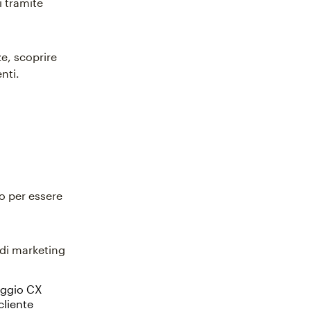
i tramite
ze, scoprire
nti.
o per essere
 di marketing
aggio CX
cliente