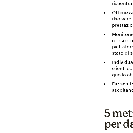
riscontra
Ottimizzar
risolvere 
prestazio
Monitorag
consente 
piattafo
stato di s
Individua
clienti c
quello ch
Far sentir
ascoltand
5 metr
per d