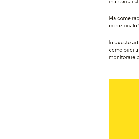
manterrà i cl
Ma come racc
eccezionale? 
In questo art
come puoi us
monitorare p