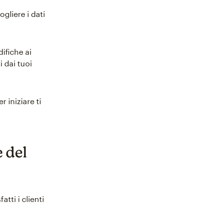
gliere i dati
ifiche ai
i dai tuoi
 iniziare ti
e del
tti i clienti