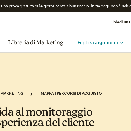
n una prova gratuita di 14 giorni, senza alcun rischio.
Inizia oggi: non è richi
Chiedi una
Libreria di Marketing
Esplora argomenti
 MARKETING
MAPPA I PERCORSI DI ACQUISTO
ida al monitoraggio
sperienza del cliente