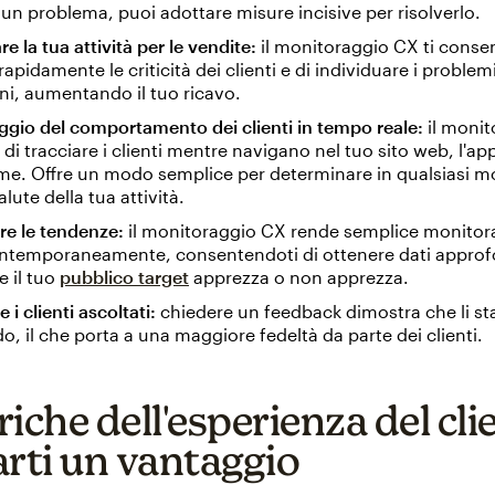
 un problema, puoi adottare misure incisive per risolverlo.
e la tua attività per le vendite:
il monitoraggio CX ti consen
rapidamente le criticità dei clienti e di individuare i problemi
ni, aumentando il tuo ricavo.
gio del comportamento dei clienti in tempo reale:
il monit
di tracciare i clienti mentre navigano nel tuo sito web, l'app
rme. Offre un modo semplice per determinare in qualsiasi 
alute della tua attività.
re le tendenze:
il monitoraggio CX rende semplice monitor
ontemporaneamente, consentendoti di ottenere dati approf
e il tuo
pubblico target
apprezza o non apprezza.
e i clienti ascoltati:
chiedere un feedback dimostra che li st
o, il che porta a una maggiore fedeltà da parte dei clienti.
iche dell'esperienza del cli
arti un vantaggio