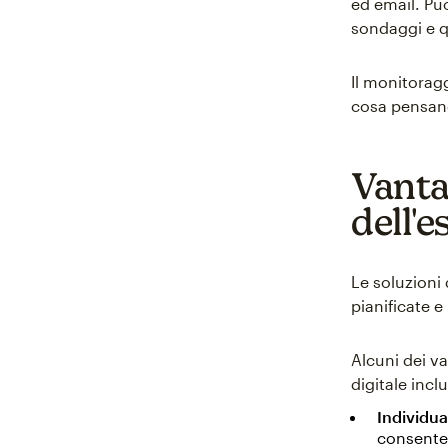
ed email. Puo
sondaggi e q
Il monitoragg
cosa pensano 
Vanta
dell'e
Le soluzioni
pianificate 
Alcuni dei v
digitale inc
Individua
consente 