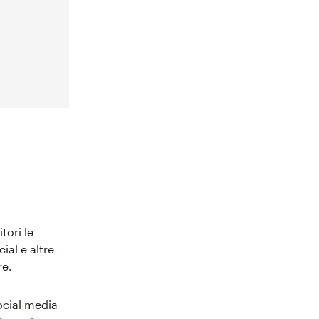
tori le
cial e altre
re.
ocial media