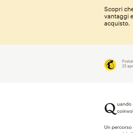
Scopri che
vantaggi e
acquisto.
Posta
23 ap
Q
uando g
coinvol
Un percorso f