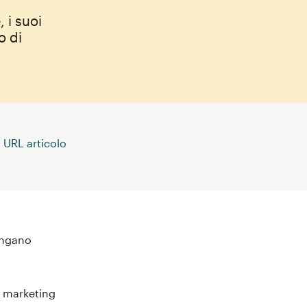
 i suoi
o di
 URL articolo
mangano
i marketing