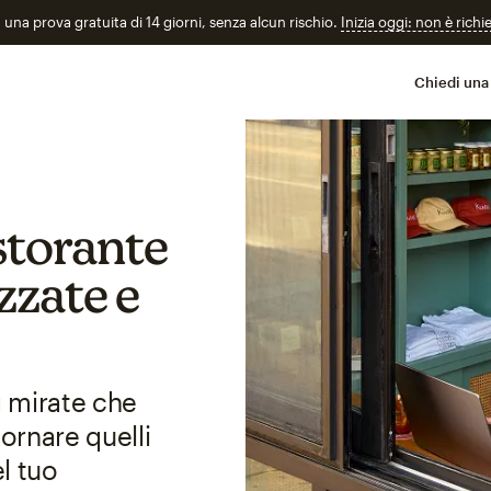
n una prova gratuita di 14 giorni, senza alcun rischio.
Inizia oggi: non è richi
Chiedi una
istorante
zzate e
 mirate che
ornare quelli
el tuo