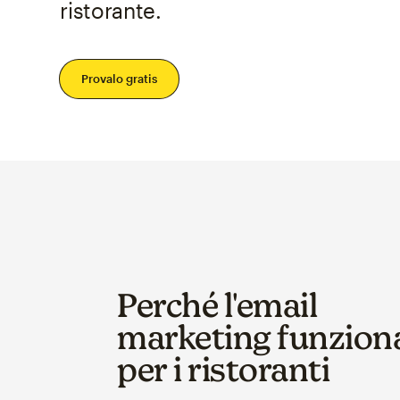
ristorante.
Provalo gratis
Perché l'email
marketing funzion
per i ristoranti