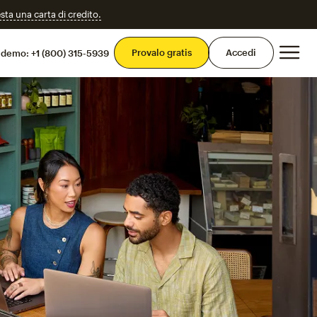
esta una carta di credito.
Men
Provalo gratis
Accedi
 demo:
+1 (800) 315-5939