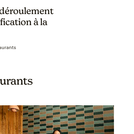
n déroulement
fication à la
aurants
aurants