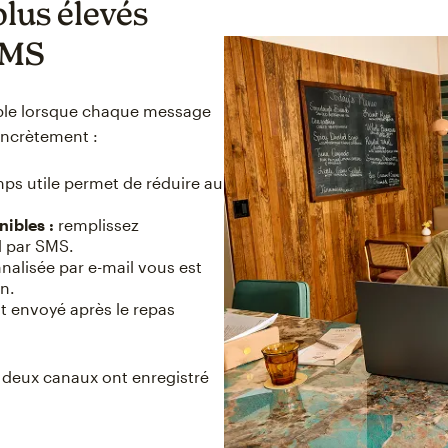
plus élevés
SMS
mble lorsque chaque message
concrètement :
s utile permet de réduire au
nibles :
remplissez
l par SMS.
alisée par e-mail vous est
n.
t envoyé après le repas
 deux canaux ont enregistré