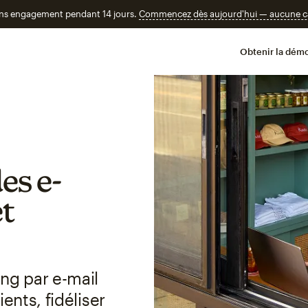
ans engagement pendant 14 jours.
Commencez dès aujourd'hui — aucune car
Obtenir la démo
es e-
et
ng par e-mail
ents, fidéliser