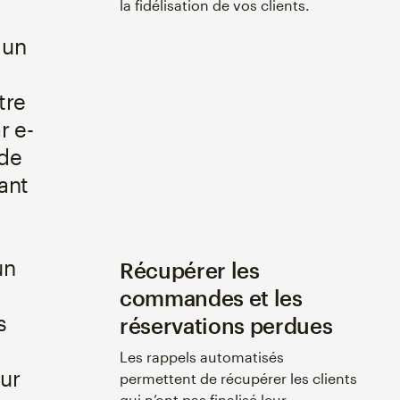
la fidélisation de vos clients.
 un
tre
r e-
 de
ant
un
Récupérer les
commandes et les
s
réservations perdues
Les rappels automatisés
ur
permettent de récupérer les clients
qui n’ont pas finalisé leur