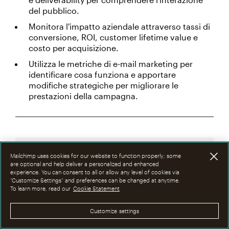
del pubblico.
Monitora l'impatto aziendale attraverso tassi di
conversione, ROI, customer lifetime value e
costo per acquisizione.
Utilizza le metriche di e-mail marketing per
identificare cosa funziona e apportare
modifiche strategiche per migliorare le
prestazioni della campagna.
Mailchimp uses cookies for our website to function properly; some
are optional and help deliver a personalized and enhanced
Vuoi scoprire perché siamo
experience. You can consent to all or allow any level of cookies via
famosi?
“Customize Settings” and preferences can be changed at anytime.
To learn more, read our
Cookie Statement
Crea campagne email personalizzate,
Customize settings
misura le tue prestazioni e trasforma i