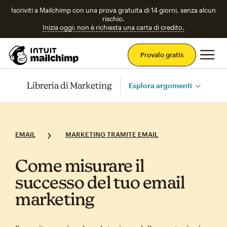
Iscriviti a Mailchimp con una prova gratuita di 14 giorni, senza alcun
rischio.
Inizia oggi: non è richiesta una carta di credito.
Men
Provalo gratis
Libreria di Marketing
Esplora argomenti
EMAIL
MARKETING TRAMITE EMAIL
Come misurare il
successo del tuo email
marketing